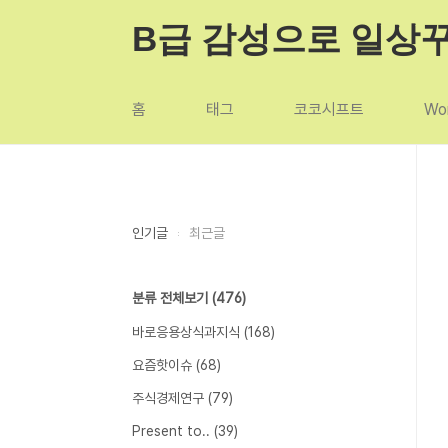
본문 바로가기
B급 감성으로 일상
홈
태그
코코시프트
Wor
인기글
최근글
분류 전체보기
(476)
바로응용상식과지식
(168)
요즘핫이슈
(68)
주식경제연구
(79)
Present to..
(39)