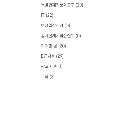
특별한제작품과공구
(23)
IT
(22)
여성일상건강
(14)
공사설계서작성실무
(0)
기억할 날
(20)
B급감성
(29)
광고·제휴
(1)
수학
(3)