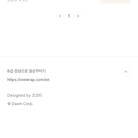
2025. 4. 22.
순하다. 대부분의 정보는 '혜택 위주'지만, 실제 중
요한 건 '내 소비 패턴과 신용 상태'이기 때문이다.
이 글에서는 단순한 장단점 비교를 넘어서,실제 생
1
활에 기반한 카드 선택 전략과 재무 관리 방법을 함
께 제시한다.소비 습관 교정, 신용점수 상승 전략,
실적 제외 항목 분석까지, 실전에서 바로 적용 가능
한 정보를 담았다.1. 카드 혜택보다 ‘실적 제외 항
목’을 먼저 봐야 하는 이유카드를 고를 때 가장 먼저
보는 건 포인트 적립, 할인 혜택이다.하지만 정작 많
은 사람들이 혜택을 못 받는 이유는 실적 조..
B급 감성으로 일상꾸미기
https://viewrap.com/en
Designed by 코코리
© Daum Corp.