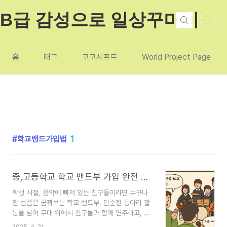
본문 바로가기
B급 감성으로 일상꾸미기
홈
태그
코코시프트
World Project Page
학교밴드가입법
1
중,고등학교 학교 밴드부 가입 완전 가이드 – 보컬 오디션 준비부터 추천곡까지!
학생 시절, 음악에 빠져 있는 친구들이라면 누구나
한 번쯤은 꿈꿔보는 학교 밴드부. 단순한 동아리 활
동을 넘어 무대 위에서 친구들과 함께 연주하고, 열
정적으로 노래하는 그 순간은 평생 잊지 못할 소중