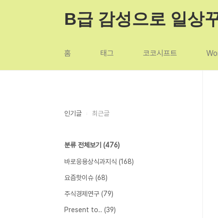
본문 바로가기
B급 감성으로 일상
홈
태그
코코시프트
Wor
인기글
최근글
분류 전체보기
(476)
바로응용상식과지식
(168)
요즘핫이슈
(68)
주식경제연구
(79)
Present to..
(39)