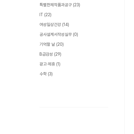
특별한제작품과공구
(23)
IT
(22)
여성일상건강
(14)
공사설계서작성실무
(0)
기억할 날
(20)
B급감성
(29)
광고·제휴
(1)
수학
(3)