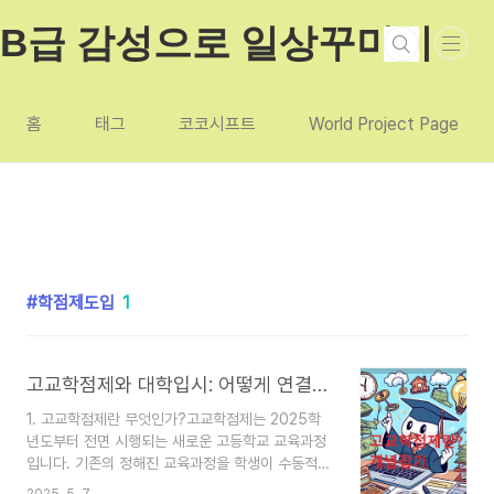
본문 바로가기
B급 감성으로 일상꾸미기
홈
태그
코코시프트
World Project Page
학점제도입
1
고교학점제와 대학입시: 어떻게 연결될까?
1. 고교학점제란 무엇인가?고교학점제는 2025학
년도부터 전면 시행되는 새로운 고등학교 교육과정
입니다. 기존의 정해진 교육과정을 학생이 수동적으
로 따라가는 방식에서 벗어나, 학생들이 자신의 진