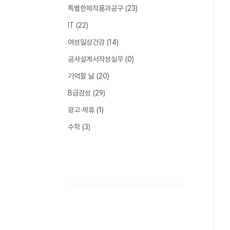
특별한제작품과공구
(23)
IT
(22)
여성일상건강
(14)
공사설계서작성실무
(0)
기억할 날
(20)
B급감성
(29)
광고·제휴
(1)
수학
(3)