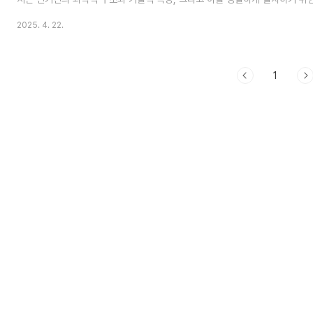
의 설계적 우수성에 주목한다.신기전의 개발 배경과 병기체계적 위상신기전은 
2025. 4. 22.
화를 목적으로 개발된 일종의 고성능 로켓 무기로, 기존의 ‘기전’을 개량하여 
획기적으로 끌어올린 병기이다. 1448년(세종 30년) 북방의 여진족에 대비한
감에서 체계적인 개발이 시작되었으며, 이후 1451년 문종 원년에 화차가 함께
술 무기로..
1