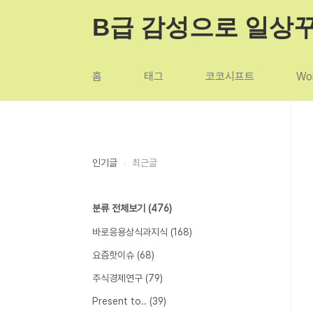
본문 바로가기
B급 감성으로 일상
홈
태그
코코시프트
Wor
인기글
최근글
분류 전체보기
(476)
바로응용상식과지식
(168)
요즘핫이슈
(68)
주식경제연구
(79)
Present to..
(39)