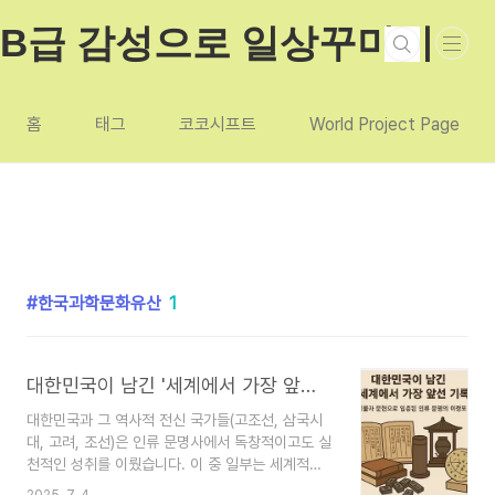
본문 바로가기
B급 감성으로 일상꾸미기
홈
태그
코코시프트
World Project Page
한국과학문화유산
1
대한민국이 남긴 '세계에서 가장 앞선 기록들' – 실물과 문헌으로 입증된 인류 문명의 이정표
대한민국과 그 역사적 전신 국가들(고조선, 삼국시
대, 고려, 조선)은 인류 문명사에서 독창적이고도 실
천적인 성취를 이뤘습니다. 이 중 일부는 세계적으
로도 가장 이른 시기의 실물과 기록으로 확인되며,