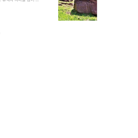
력한 증거입니다.“한국에
에 해당한다.”— [문화재
고인돌 유적지는 유네스코
 넓고 평탄한 구릉지에 일