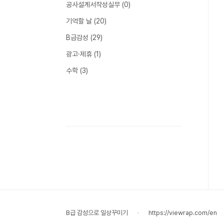
공사설계서작성실무
(0)
기억할 날
(20)
B급감성
(29)
광고·제휴
(1)
수학
(3)
B급 감성으로 일상꾸미기
https://viewrap.com/en