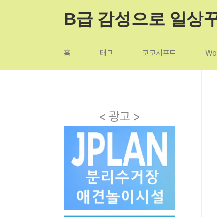
본문 바로가기
B급 감성으로 일상
홈
태그
코코시프트
Wor
< 광고 >