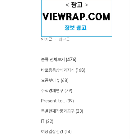
인기글
최근글
분류 전체보기
(476)
바로응용상식과지식
(168)
요즘핫이슈
(68)
주식경제연구
(79)
Present to..
(39)
특별한제작품과공구
(23)
IT
(22)
여성일상건강
(14)