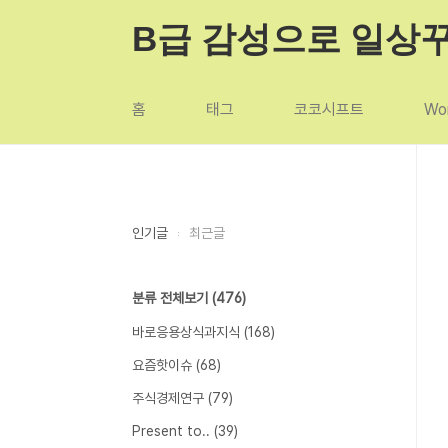
본문 바로가기
B급 감성으로 일상
홈
태그
코코시프트
Wor
인기글
최근글
분류 전체보기
(476)
바로응용상식과지식
(168)
요즘핫이슈
(68)
주식경제연구
(79)
Present to..
(39)