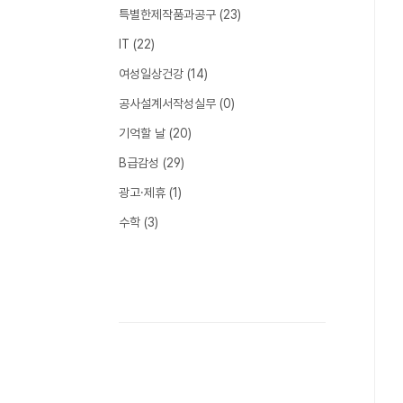
특별한제작품과공구
(23)
IT
(22)
여성일상건강
(14)
공사설계서작성실무
(0)
기억할 날
(20)
B급감성
(29)
광고·제휴
(1)
수학
(3)