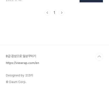
2025. 5. 16.
AMD는 각각 14세대 및 8000번대 시리즈가 출시
되며, 고성능 경쟁이 본격화되고 있는 만큼, 목적에
맞는 CPU 선택이 무엇보다 중요합니다. 컴퓨터 핵
1
심부품 선택 가이드 보러가기1. 최신 CPU 선택법:
용도별 추천과 최신 트렌드까지2. 최신 SSD와 메
모리 선택법: 용도별 추천과 최신 트렌드까지3. 최
신 메인보드 선택법 – 용도별 추천과 최신 트렌드까
지CPU 선택 시 반드시 고려해야 할 핵심 요소 요소
설명합한 메인보드소켓 호환성사용하는 메인보드
소켓(LGA1700, AM5 등)과의 일치 여부 필수..
B급 감성으로 일상꾸미기
https://viewrap.com/en
Designed by 코코리
© Daum Corp.