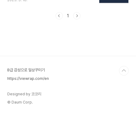
2025. 5. 16.
AMD는 각각 14세대 및 8000번대 시리즈가 출시
되며, 고성능 경쟁이 본격화되고 있는 만큼, 목적에
맞는 CPU 선택이 무엇보다 중요합니다. 컴퓨터 핵
1
심부품 선택 가이드 보러가기1. 최신 CPU 선택법:
용도별 추천과 최신 트렌드까지2. 최신 SSD와 메
모리 선택법: 용도별 추천과 최신 트렌드까지3. 최
신 메인보드 선택법 – 용도별 추천과 최신 트렌드까
지CPU 선택 시 반드시 고려해야 할 핵심 요소 요소
설명합한 메인보드소켓 호환성사용하는 메인보드
소켓(LGA1700, AM5 등)과의 일치 여부 필수..
B급 감성으로 일상꾸미기
https://viewrap.com/en
Designed by 코코리
© Daum Corp.