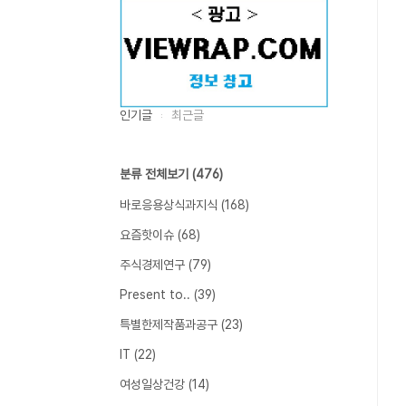
인기글
최근글
분류 전체보기
(476)
바로응용상식과지식
(168)
요즘핫이슈
(68)
주식경제연구
(79)
Present to..
(39)
특별한제작품과공구
(23)
IT
(22)
여성일상건강
(14)