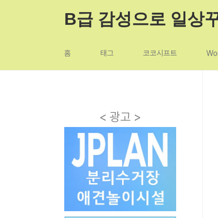
본문 바로가기
B급 감성으로 일상
홈
태그
코코시프트
Wor
< 광고 >