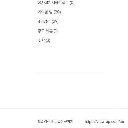
공사설계서작성실무
(0)
기억할 날
(20)
B급감성
(29)
광고·제휴
(1)
수학
(3)
B급 감성으로 일상꾸미기
https://viewrap.com/en