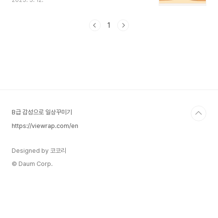
2025. 5. 12.
를 예시로 비교해 보는 재미있는 포스팅을 만들어
보았습니다. 먼저, 성능지표 ‘MIPS’란?
MIPS(Million Instructions Per Second): 초당
1
몇 백만 개의 명령어를 처리할 수 있는지를 나타내
는 성능 단위입니다.단순하지만, 시대별 컴퓨터의
대략적인 계산 성능을 비교할 때 유용합니다.전투기
비유로 본 컴퓨터 성능표 컴퓨터 출시년도MIPS전
투기 비유변화의 핵심 포인트ENIAC19460.0001
라이트 플라이어 (1903)"겨우 뜨는 수준" – 프로토
타입 개념IBM 70419540.1제1차 대전 ..
B급 감성으로 일상꾸미기
https://viewrap.com/en
Designed by 코코리
© Daum Corp.