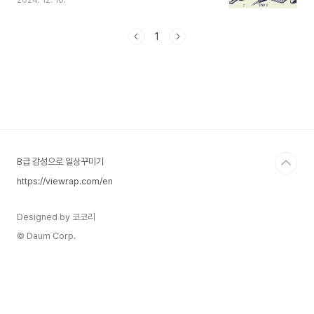
2024. 12. 16.
터에 연결하는 두 가지 대표 방법USB 케이블을 이
용한 유선 연결 방법Wi-Fi를 이용한 무선 프린터 연
결 방법을 단계별로 자세히 설명해 드립니다.프린터
1
가 검색되지 않거나 인쇄가 되지 않을 때 확인할 수
있는 문제 해결 팁도 함께 정리했기 때문에, 브랜드
와 모델에 관계없이 누구나 쉽게 적용할 수 있습니
다. HP, 캐논, 브라더, 삼성 등 주요 프린터 제조사
모두 적용 가능하며, 윈도우10, 윈도우11 환경에서
도 활용할 수 있는 실용적인 가이드를 제공합니다.
지금부터 차근차근 따라오시면, 별도 전문가 도움
없이도 ..
B급 감성으로 일상꾸미기
https://viewrap.com/en
Designed by 코코리
© Daum Corp.