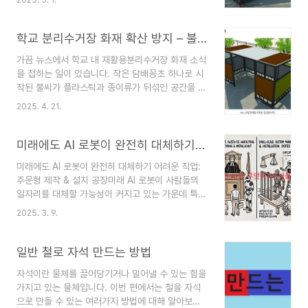
2025. 5. 1.
라 재활용 분리수거장은 아파트, 주택,공공기관과
민간 기업에서도 필수적으로 설치되고 점차 많은 장
소에서 사용되고 있습니다. 이번시간에는 조립식 재
학교 분리수거장 화재 확산 방지 – 불연·준불연 자재로 만든 특별한 제작품, 학교 재활용보관소
활용 분리수거장의 장점과 그 설치 방식을 소개하
가끔 뉴스에서 학교 내 재활용분리수거장 화재 소식
고, 이 시스템이 어떤 장점을 가지고 있는지 알아보
을 접하는 일이 있습니다. 작은 담배꽁초 하나로 시
겠습니다.1. 조립식 재활용 분리수거장이란?조립식
작된 불씨가 플라스틱과 종이류가 뒤섞인 공간을 타
재활용 분리수거장은 공장에서 미리 완성된 부품을
고 빠르게 확산되면서, 단순한 불편을 넘어 인명 피
현장에서 빠르게 조립하여 설치하는 시스템입니다.
2025. 4. 21.
해와 대규모 재산 손실로 이어질 수 있는 위험이 존
이 방식은 정면, 측면, 지붕, 바닥 등 각 부품이 모두
재합니다. 특히 학생들이 자주 오가는 공간이라는
공장에서 제작되기 때문에, 현장 설치가 간단하고
점에서, 화재 예방은 선택이 아닌 필수일 것입니다.
미래에도 AI 로봇이 완전히 대체하기 어려운 직업: 주문형 제작 & 설치 공장
설치 시간도 단축됩니..
재활용보관소의 안전성을 다시 생각해야 할 때 대부
미래에도 AI 로봇이 완전히 대체하기 어려운 직업:
분의 학교는 교내 미관과 공간 활용의 효율성을 이
주문형 제작 & 설치 공장미래 AI 로봇이 사람들의
유로 임시적인 구조물이나 경량 자재로 된 재활용분
일자리를 대체할 가능성이 커지고 있는 가운데 특히
리수거장을 사용해왔습니다. 하지만 이러한 구조물
전문직이 더욱 대체될 가능성이 높다는 예측이 나오
은 대부분이 가연성 소재로 되어 있어, 불이 붙었을
2025. 3. 9.
고 있습니다. 그렇다면 AI 로봇이 대체하기 어려운
때 순식간에 전소될 위험이 큽니다.바로 이 지점에
직종도 존재하는데 그중 하나인 소규모 주문 제작
서, 불연재 및 준불연재로 제작된 학교 전용 재활용
및 설치업종이 왜 AI 로봇이 완전히 대체하기 어려
일반 철로 자석 만드는 방법
보관소의 필요성이 대두되고..
운 분야로 남을 가능성이 큰지에 대해 알아보도록
자석이란 물체를 끌어당기거나 밀어낼 수 있는 힘을
하겠습니다. AI와 로봇은 개별 공정을 자동화하는
가지고 있는 물체입니다. 이번 편에서는 철을 자석
것은 가능하더라도, 소규모 공장에서 자동화가 어려
으로 만들 수 있는 여러가지 방법에 대해 알아보는
운 업종이나 현장에서의 직관적 판단과 창의적인 문