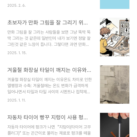
흥미로운 시간을 가져보겠씁니다.일반 철을 자석으
제 해결, 예상치 못한 변수 대응, 고객 맞춤형 조정
2025. 2. 6.
로 만드는 방법일반 철을 자석으로 만드는 방법은
등이 필요한 업종에서는 여전히 인간의 역할이 중요
철의 전자들이 자석과 같은 방향으로 정렬되어 자석
할 것입니다.왜 AI 로봇이 완전히 대체하기 어려운
의 특성을 갖게 하는 과정입니다. 이 과정에서 전자
초보자가 만화 그림을 잘 그리기 위한 방법
가?1️⃣ 고객..
들의 움직임에 의해 자기장이 형성되어, 철은 자석
만화 그림을 잘 그리는 사람들을 보면 그냥 뚝딱 뚝
으로 변하게 됩니다. 다음은 일반 철을 자석으로 만
딱 그리는 것 같은데 일반인이 내가 보기엔 정말 잘
드는 다양한 방법입니다.1. 자석을 만드는 기본 원리
그린것 같은 느낌이 듭니다. 그렇다면 과연 만화를
자석을 만들기 위해서는 철(Fe)과 같은 자성 물질에
잘 그리기 위해 어떻게 해야 하나 궁금해 지는데요.
서 전자(atom을 이루는 작은 입자들)의 자기 모멘
2025. 1. 15.
이번 편에서는 만화를 잘 그리기 위한 기본적인 방
트(magnetic moment)가 특정 방향으로 정렬되
법에 대해 이야기해 보려고 합니다. 기본 준비만화
어야 합니다. 자석이 형성되는 원리는 전자들이 어
를 시작하기 위해 필요한 도구를 준비해야 합니다.
겨울철 화장실 타일이 깨지는 이유와 자가 수리 방법
떻게 배열되는..
HB나 2B와 같은 다양한 경도의 연필과 깨끗하게
겨울철 화장실 타일이 깨지는 이유온도 차이로 인한
지울 수 있는 지우개를 준비하세요. 스케치용으로는
열팽창과 수축: 겨울철에는 온도 변화가 급격하게
A4 크기의 종이가 적합하며, 만화용 펜이나 마커는
일어나면서 타일과 타일 사이의 시멘트나 접착제에
디테일 작업에 유용합니다. 디지털 작업을 선호한다
응력(스트레스)이 발생합니다. 특히 실내와 외부 온
면 태블릿과 디지털 펜도 좋은 선택이 될 수 있습니
2025. 1. 11.
도 차이가 크면, 타일과 그 아래의 기초재가 다른 속
다. 작업 공간은 밝은 조명이 있는 곳에서 마련하고,
도로 팽창하거나 수축하게 되어 균열이 생길 수 있
참고할 자료로 사용할 수 있는 책, 그림, 사진 등을
습니다.예를 들어, 겨울철에는 난방을 켜면 실내 온
자동차 타이어 빵꾸 지렁이 사용 펑크 자가 수리법
주변..
도가 갑자기 올라가고, 외부 공기가 차가워져 타일
자동차 타이어에 펑크가 나면 "지렁이(타이어 고무
에 스트레스가 가해집니다. 습기와 결로:화장실은
플러그)" 또는 끈근이로 불리는 재료로 펑크를 떼울
기본적으로 습기가 많은 공간입니다. 겨울철에는 결