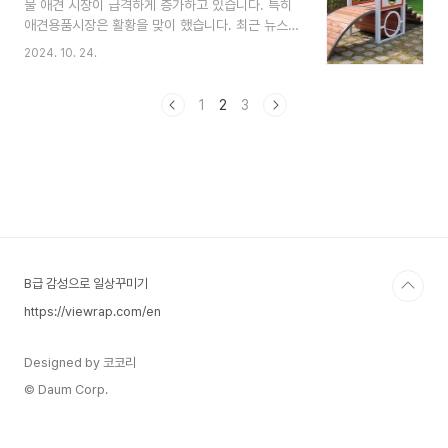
물 애견 시장이 급격하게 증가하고 있습니다. 특히
다.핸드 그라인더 날은 다양한 재질과 용도로 제작
애견용품시장은 활황을 맞이 했습니다. 최근 뉴스에
되며, 특정 가공 재료에 최적화되어 있습니다. 금속
의하면 아이들을 위한 유모차 판매량보다 애견 유모
연마에 많이 사용되는 연마석과 절단석은 입도
2024. 10. 24.
차 판매가 더 많다는 기사도 접하는 세상이 되었습
(grit)에 따라 구분됩니다.거친 입도: 많은 양을 빠
니다. 이에 걸맞게 실내외 애견놀이공원 애견놀이터
르게 제거하는 데 적합하며, 용접면이나 거친 표면
등 야외 애견 활동공간도 늘어나고 있습니다. 오늘
1
2
3
의 1차 처리에 사용됩..
소개해 드릴 특별한 제작품은 애견놀이공원 및 애견
놀이터등에 설치되는 야외 애견놀이시설 중 국내 최
초 애견들을 위한 애견조합놀이대 입니다. 이 제품
은 제이플랜이라는 회사에서 개발하고 제작,설치하
는 애견조합놀이대로 국내외 최초 반려동물 애견을
위한 조합놀이대 입니다. 각 구성품으로 암벽놀이
대, 계단놀이대, 원통통과놀이대, 전망대, 놀이지붕
등 이 복합적으로 적용된 애견전..
B급 감성으로 일상꾸미기
https://viewrap.com/en
Designed by 코코리
© Daum Corp.