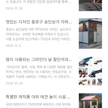
수 있습니다. 이 방법은 간단한 응급처치를 통해 자
로 현상이 발생할 수 있습니다. 결로는 공기 중의 습
동차를 운행할 수 있는 방법입니다. 요즘 펑크가 났
기가 차가운 타일 표면에서 응결되어 물방울로 변하
2024. 12. 30.
을 때 자동차 정비소에 가면 기본 1만원 정도의 수
는 현상입니다. 이로 인해 타일에 물이 계속 쌓여 타
리비를 받고 있는데 인터넷에서 수리 키트를 5천원
일 아래의 접착제가 약해질 수 있으며, 타일이 떨어
에서 1만원 정도에 구입하면 5번정도 사용 할 수 있
멋있는 디자인 종로구 숭인상가 아파트 재활용분리수거장 재활용보관소
지거나 깨질 수 있..
게 판매하고 있어 잘 활용하면 좀더 경제적으로 대
종로구 숭인동에 가면 1970년대 지어진 숭인상가
처할 수 있습니다. 자동차 타이어는 펑크가 났다고
아파트라는 오래된 주상복합 아파트가 있습니다.
해서 교체 하기에는 비용부담이 매우 큽니다. 자동
서울 도심지에 있는1960~70년대 지어진 아파트중
차 펑크 수리하는 법을 배워두면 그리 어렵지 않게
거의 마지막까지 남아있는 건물중 하나라고 합니다.
직접 적용할 수 있는 방법이므로 잘 배워서 활용해
2024. 12. 5.
주소는 서울특별시 종로구 청계천로 391번지로
보시기 바랍니다. 빵꾸 떼우기 필요 준비물뻰찌 또
청계천 상가들이 밀집되어 있는 중심지에 아직도 튼
는 플라이어: 타이어에 박힌 못이나 이물질을 뽑아
튼하게 자리 잡고 있습니다. 이곳을 지나가다 보면
많이 사용되는 그라인더 날 절단석과 연마석의 용도와 종류 및 규격표
내거나 제..
숭인상가 아파트 왼쪽 끝 골목 입구를 지나다 우측
그라인더란 철재, 석재, 목재 등 다양한 재료를 절단
에 예전에는 허름한 창고 같은 건물이 있었습니
하거나 연삭, 연마하는 데 사용되는 전동공구로, 각
다. 건물 앞에 쓰레기봉투가 쌓여 있는 것을 보면 이
재료의 가공에 사용되는 기계입니다. 이 전동공구에
건물은 재활용분리수거장으로 사용되고 있었는듯
장착하여 가공 작업을 가능하게 하는 것이 절단석과
합니다. 이번에 보니 새로운 구조물이 설치 되어 있
2024. 10. 26.
연마석으로 불리는 그라인더 날입니다. 그라인더 날
었습니다.기존 재활용분리수거장이 철거되고 신식
연마석과 절단석연마석의 종류는 매우 다양합니다.
재활용분리수거장이 말끔하게 자리 잡고 있었습니
다이아몬드,코런덤,실리콘카바이드등 다양한 재질
특별한 제작품 야외 애견 놀이 시설 야외 애견 조합 놀이대
다.건물 과도 잘 어울..
로 만들어지며 각 재료로 만들어진 연마석과 절단석
국내 애견인구가 1500만에 육박하고 근래 반려동
은 특정 가공재료에 사용하기에 최적화 되어 있습니