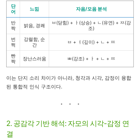
단
느낌
자음/모음 분석
어
반
ㅂ(닫힘) + ㅏ(상승) + ㄴ(유연) + ㅉ(강
밝음, 경쾌
짝
조)
번
강렬함, 순
ㅂ + ㅓ(깊이) + ㄴ + ㅉ
쩍
간
빤
장난스러움
ㅃ(강조) + ㅏ + ㄴ + ㅉ
짝
이는 단지 소리 차이가 아니라, 청각과 시각, 감정이 융합
된 통합적 인식 구조이다.
2. 공감각 기반 해석: 자모의 시각-감정 연
결