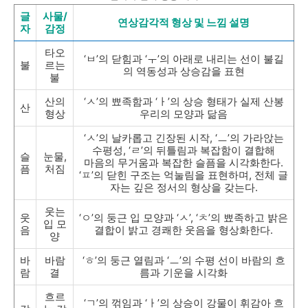
글
사물/
연상감각적 형상 및 느낌 설명
자
감정
타오
‘ㅂ’의 닫힘과 ‘ㅜ’의 아래로 내리는 선이 불길
불
르는
의 역동성과 상승감을 표현
불
산의
‘ㅅ’의 뾰족함과 ‘ㅏ’의 상승 형태가 실제 산봉
산
형상
우리의 모양과 닮음
‘ㅅ’의 날카롭고 긴장된 시작, ‘ㅡ’의 가라앉는
수평성, ‘ㄹ’의 뒤틀림과 복잡함이 결합해
슬
눈물,
마음의 무거움과 복잡한 슬픔을 시각화한다.
픔
처짐
‘ㅍ’의 닫힌 구조는 억눌림을 표현하며, 전체 글
자는 깊은 정서의 형상을 갖는다.
웃는
웃
‘ㅇ’의 둥근 입 모양과 ‘ㅅ’, ‘ㅊ’의 뾰족하고 밝은
입 모
음
결합이 밝고 경쾌한 웃음을 형상화한다.
양
바
바람
‘ㅎ’의 둥근 열림과 ‘ㅡ’의 수평 선이 바람의 흐
람
결
름과 기운을 시각화
흐르
‘ㄱ’의 꺾임과 ‘ㅏ’의 상승이 강물이 휘감아 흐