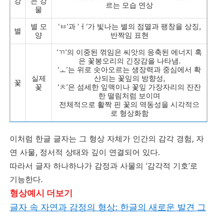
강
는 강
르는 모습 연상
물
별 모
‘ㅂ’과 ‘ㅓ’가 빛나는 별의 점멸과 팽창을 상징,
별
양
반짝임 표현
‘ㄲ’의 이중된 꺾임은 씨앗의 응축된 에너지 혹
은 꽃봉오리의 긴장감을 나타냄.
‘ㅗ’는 위로 솟아오르는 생장력과 중심에서 확
실제
산되는 꽃잎의 방향성,
꽃
꽃
‘ㅊ’은 섬세한 잎맥이나 꽃잎 가장자리의 잔잔
한 떨림처럼 보이며
전체적으로 활짝 핀 꽃의 역동성을 시각적으
로 형상화함
이처럼 한글 글자는 그 형상 자체가 인간의 감각 경험, 자
연 사물, 정서적 상태와 깊이 연결되어 있다.
따라서 글자 하나하나가 감정과 사물의 ‘감각적 기호’로
기능한다.
형상예시 더보기
글자 속 자연과 감정의 형상: 한글의 새로운 발견 그