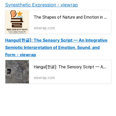
Synesthetic Expression - viewrap
The Shapes of Nature and Emotion in Letters: A New Discovery of Hangul — The Art of Synesthetic Expression - viewrap
viewrap.com
Hangul[한글]: The Sensory Script — An Integrative
Semiotic Interpretation of Emotion, Sound, and
Form - viewrap
Hangul[한글]: The Sensory Script — An Integrative Semiotic Interpretation of Emotion, Sound, and Form - viewrap
viewrap.com