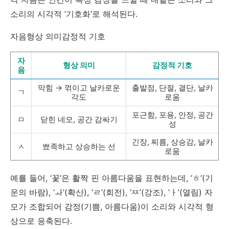
소리의 시각적 ‘기호화’로 해석된다.
자음형상 의미감정적 기호
자
형상 의미
감정적 기호
음
막힘 → 꺾이고 날카로운
출발점, 단절, 결단, 날카
ㄱ
각도
로움
포근함, 포용, 안정, 공간
ㅁ
닫힌 네모, 공간 감싸기
성
긴장, 찌름, 상승감, 날카
ㅅ
뾰족하고 상승하는 선
로움
예를 들어, ‘꽃’은 활짝 핀 아름다움을 표현하는데, ‘ㅎ’(기
운의 바람), ‘ㅘ’(확산), ‘ㄹ’(회전), ‘ㅉ’(강조), ‘ㅏ’(열림) 자
모가 조합되어 감정(기쁨, 아름다움)이 소리와 시각적 형
상으로 응축된다.