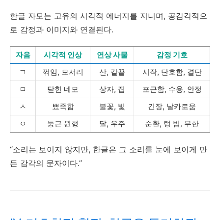
한글 자모는 고유의 시각적 에너지를 지니며, 공감각적으
로 감정과 이미지와 연결된다.
자음
시각적 인상
연상 사물
감정 기호
ㄱ
꺾임, 모서리
산, 칼끝
시작, 단호함, 결단
ㅁ
닫힌 네모
상자, 집
포근함, 수용, 안정
ㅅ
뾰족함
불꽃, 빛
긴장, 날카로움
ㅇ
둥근 원형
달, 우주
순환, 텅 빔, 무한
“소리는 보이지 않지만, 한글은 그 소리를 눈에 보이게 만
든 감각의 문자이다.”