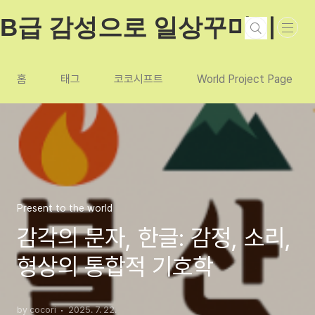
본문 바로가기
B급 감성으로 일상꾸미기
홈
태그
코코시프트
World Project Page
Present to the world
감각의 문자, 한글: 감정, 소리,
형상의 통합적 기호학
by cocori
2025. 7. 22.