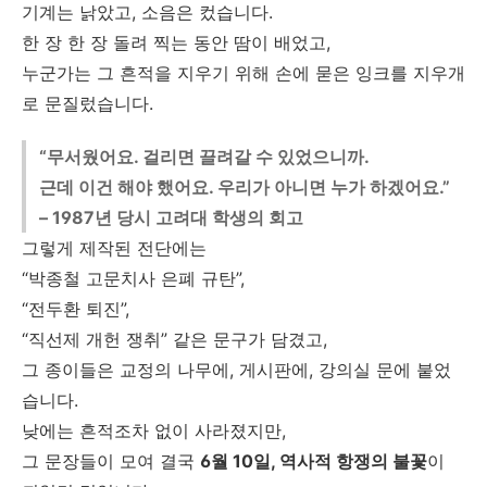
기계는 낡았고, 소음은 컸습니다.
한 장 한 장 돌려 찍는 동안 땀이 배었고,
누군가는 그 흔적을 지우기 위해 손에 묻은 잉크를 지우개
로 문질렀습니다.
“무서웠어요. 걸리면 끌려갈 수 있었으니까.
근데 이건 해야 했어요. 우리가 아니면 누가 하겠어요.”
– 1987년 당시 고려대 학생의 회고
그렇게 제작된 전단에는
“박종철 고문치사 은폐 규탄”,
“전두환 퇴진”,
“직선제 개헌 쟁취” 같은 문구가 담겼고,
그 종이들은 교정의 나무에, 게시판에, 강의실 문에 붙었
습니다.
낮에는 흔적조차 없이 사라졌지만,
그 문장들이 모여 결국
6월 10일, 역사적 항쟁의 불꽃
이