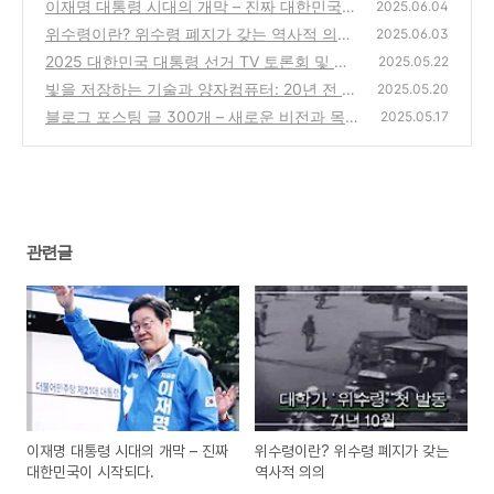
이재명 대통령 시대의 개막 – 진짜 대한민국이
2025.06.04
시작되다.
위수령이란? 위수령 폐지가 갖는 역사적 의의
(1)
2025.06.03
2025 대한민국 대통령 선거 TV 토론회 및 투
(7)
2025.05.22
표 일정 총정리
빛을 저장하는 기술과 양자컴퓨터: 20년 전 최
(4)
2025.05.20
초 연구부터 현재, 그리고 미래
블로그 포스팅 글 300개 – 새로운 비전과 목표
(2)
2025.05.17
(4)
관련글
이재명 대통령 시대의 개막 – 진짜
위수령이란? 위수령 폐지가 갖는
대한민국이 시작되다.
역사적 의의