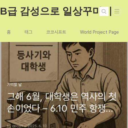
본문 바로가기
B급 감성으로 일상꾸미기
홈
태그
코코시프트
World Project Page
기억할 날
그해 6월, 대학생은 역사의 첫
손이었다 – 6.10 민주 항쟁과
저항의 용기
by cocori
2025. 6. 10.