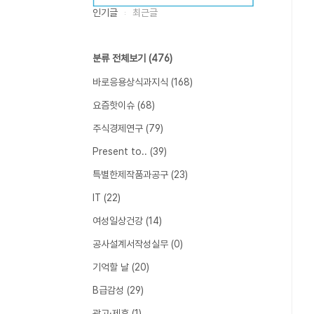
인기글
최근글
분류 전체보기
(476)
바로응용상식과지식
(168)
요즘핫이슈
(68)
주식경제연구
(79)
Present to..
(39)
특별한제작품과공구
(23)
IT
(22)
여성일상건강
(14)
공사설계서작성실무
(0)
기억할 날
(20)
B급감성
(29)
광고·제휴
(1)