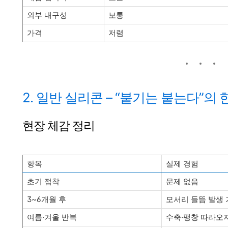
외부 내구성
보통
가격
저렴
2. 일반 실리콘 – “붙기는 붙는다”의 
현장 체감 정리
항목
실제 경험
초기 접착
문제 없음
3~6개월 후
모서리 들뜸 발생
여름·겨울 반복
수축·팽창 따라오