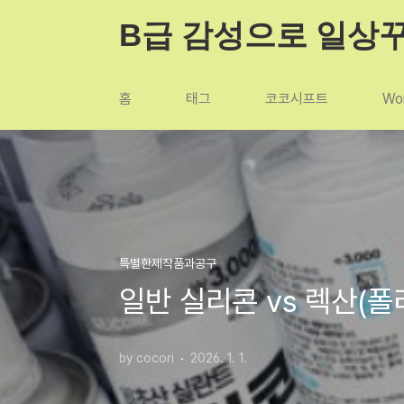
본문 바로가기
B급 감성으로 일상
홈
태그
코코시프트
Wor
특별한제작품과공구
일반 실리콘 vs 렉산(
by cocori
2026. 1. 1.