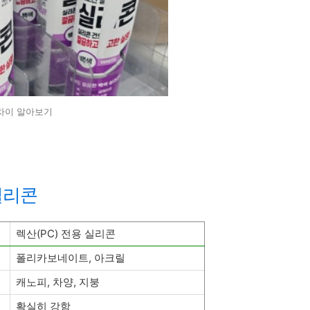
차이 알아보기
실리콘
렉산(PC) 전용 실리콘
폴리카보네이트, 아크릴
캐노피, 차양, 지붕
확실히 강함