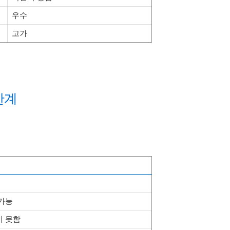
우수
고가
한계
 가능
지 못함