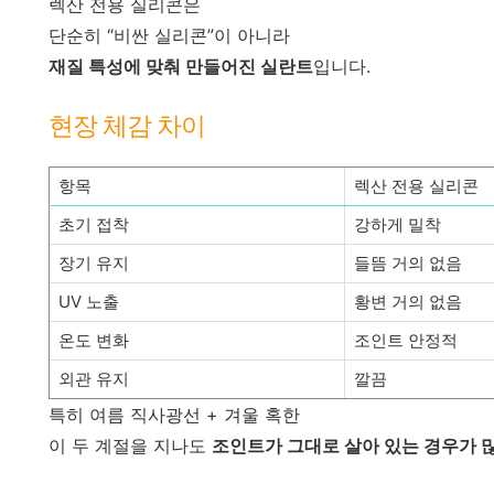
렉산 전용 실리콘은
단순히 “비싼 실리콘”이 아니라
재질 특성에 맞춰 만들어진 실란트
입니다.
현장 체감 차이
항목
렉산 전용 실리콘
초기 접착
강하게 밀착
장기 유지
들뜸 거의 없음
UV 노출
황변 거의 없음
온도 변화
조인트 안정적
외관 유지
깔끔
특히 여름 직사광선 + 겨울 혹한
이 두 계절을 지나도
조인트가 그대로 살아 있는 경우가 