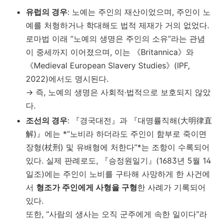
유럽의 경우
: 노예는 주인의 재산이었으며, 주인이 노
예를 처형하거나 학대해도 법적 제재가 거의 없었다.
로마법 이래 “노예의 생명은 주인의 소유”라는 관념
이 중세까지 이어졌으며, 이는 《Britannica》와
《Medieval European Slavery Studies》(IPF,
2022)에서도 명시된다.
→ 즉, 노예의 생명은 사회적·법적으로 보호되지 않았
다.
조선의 경우
: 『경국대전』과 『대명률직해(大明律直
解)』에는 *“노비라 하더라도 주인이 함부로 죽이면
장형(杖刑) 및 유배형에 처한다”*는 조항이 수록되어
있다. 실제 판례로도, 『승정원일기』(1683년 5월 14
일조)에는 주인이 노비를 구타해 사망하게 한 사건에
서
형조가 주인에게 사형을 구형
한 사례가 기록되어
있다.
또한, “사람의 생사는 오직 군주에게 속한 일이다”라