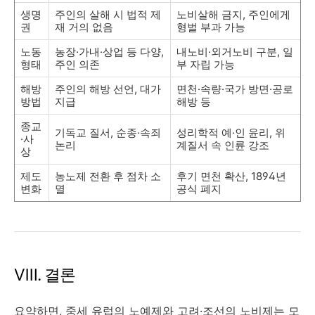
생명
주인의 살해 시 법적 제
노비살해 금지, 주인에게
권
재 거의 없음
형벌 부과 가능
노동
농장·가내·상업 등 다양,
내노비·외거노비 구분, 일
형태
주인 의존
부 자립 가능
해방
주인의 해방 선언, 대가
면천·속량·국가 방면·공로
방법
지급
해방 등
종교
기독교 질서, 순종·속죄
성리학적 예·인 윤리, 위
·사
논리
계질서 속 인륜 강조
상
제도
농노제 전환 후 점차 소
후기 면천 확산, 1894년
변화
멸
공식 폐지
Ⅷ. 결론
요약하면, 중세 유럽의 노예제와 고려·조선의 노비제는 모