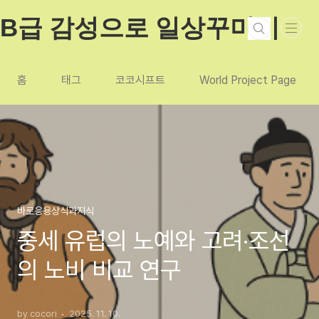
본문 바로가기
B급 감성으로 일상꾸미기
홈
태그
코코시프트
World Project Page
바로응용상식과지식
중세 유럽의 노예와 고려·조선
의 노비 비교 연구
by cocori
2025. 11. 10.