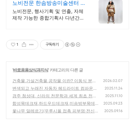
노비전문 한솜방송미술센터 기
본 2박3일의 대여기간!
노비전문, 행사기획 및 연출, 자체
제작 가능한 종합기획사 다년간의
경험과 노하우로 믿고 맡길수 있는
곳!
1
구독하기
'
바로응용상식과지식
' 카테고리의 다른 글
건축물,가설건축물,공작물 이란? 이동식 분리
2026.02.07
수거장 설치에 따른 검토서
변색되고 누래진 자동차 헤드라이트 컴파운드
(0)
2025.11.24
로 직접 복원하는 방법
경주 첨성대, 신라의 천문학과 세계 최초 천문
(1)
2025.11.10
대 이야기
합성목데크재,하드우드데크재,미송방부목데
(0)
2025.09.23
크재 장단점 알아보기
옻나무 알레르기(우루시올 접촉 피부염·전신
(0)
2025.09.16
접촉 피부염) 최신 치료 & 예방 가이드
(2)