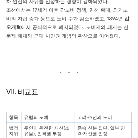
차 인신의 자유를 인정하는 경향이 강화되었다.
조선에서는 17세기 이후 감노비 정책, 면천 확대, 외거노
비의 자립 증가 등으로 노비 수가 감소하였고, 1894년
갑
오개혁
에서 공식적으로 폐지되었다. 노비제의 폐지는 신
분제 해체와 근대 시민권 개념의 확산으로 이어졌다.
Ⅶ. 비교표
항목
유럽의 노예
고려·조선의 노비
법적
주인의 완전한 재산(소
종속 신분 집단, 일부 인
지위
유물), 인격권 부정
격·재산권 인정