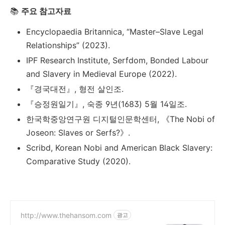
📚
주요 참고자료
Encyclopaedia Britannica, “Master–Slave Legal
Relationships” (2023).
IPF Research Institute, Serfdom, Bonded Labour
and Slavery in Medieval Europe (2022).
『경국대전』, 형전 살인조.
『승정원일기』, 숙종 9년(1683) 5월 14일조.
한국학중앙연구원 디지털인문학센터, 《The Nobi of
Joseon: Slaves or Serfs?》.
Scribd, Korean Nobi and American Black Slavery:
Comparative Study (2020).
http://www.thehansom.com
광고