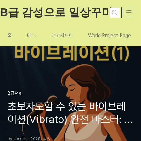
본문 바로가기
B급 감성으로 일상꾸미기
홈
태그
코코시프트
World Project Page
B급감성
초보자도할 수 있는 바이브레
이션(Vibrato) 완전 마스터: 실
전 터득 가이드
by cocori
2025. 6. 9.