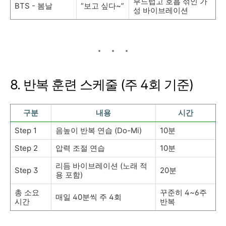
부드럽고 호흡 섞인 가
BTS - 봄날
“보고 싶다~”
성 바이브레이션
8. 반복 훈련 스케줄 (주 4회 기준)
구분
내용
시간
Step 1
음높이 반복 연습 (Do-Mi)
10분
Step 2
압력 조절 연습
10분
리듬 바이브레이션 (노래 적
Step 3
20분
용 포함)
총 소요
꾸준히 4~6주
매일 40분씩 주 4회
시간
반복