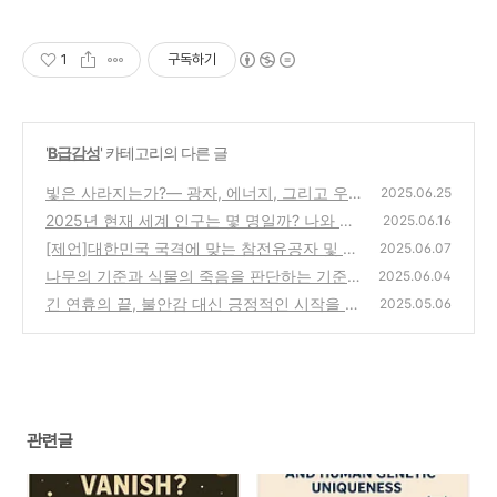
1
구독하기
'
B급감성
' 카테고리의 다른 글
빛은 사라지는가?— 광자, 에너지, 그리고 우
2025.06.25
주의 마지막 질문
2025년 현재 세계 인구는 몇 명일까? 나와 완
(0)
2025.06.16
전히 똑같은 사람은 왜 존재할 수 없는가
[제언]대한민국 국격에 맞는 참전유공자 및 자
(0)
2025.06.07
녀에 대한 합당한 예우와 지원이 필요합니다.
나무의 기준과 식물의 죽음을 판단하는 기준,
2025.06.04
그리고 초본식물과 목본식물의 구분
(4)
긴 연휴의 끝, 불안감 대신 긍정적인 시작을 위
(2)
2025.05.06
한 준비법
(7)
관련글