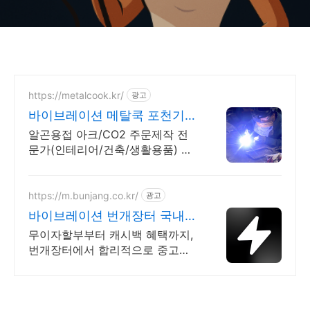
https://metalcook.kr/
광고
바이브레이션 메탈쿡 포천기반
전국까지 용접제작중
알곤용접 아크/CO2 주문제작 전
문가(인테리어/건축/생활용품) 견
적무료 상담환영! 포천 금속용접
전문 메탈쿡, 용접부터 연마 도금
까지 원스톱 맞춤 제작 가능합니
https://m.bunjang.co.kr/
광고
다.
바이브레이션 번개장터 국내
최대 브랜드 중고거래
무이자할부부터 캐시백 혜택까지,
번개장터에서 합리적으로 중고거
래 하세요 전국 각지에서 올라오는
전국구 최다 상품 매일 10만 개 이
상의 신규 상품 업로드