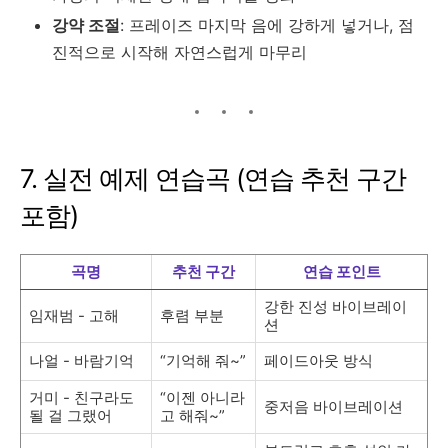
강약 조절
: 프레이즈 마지막 음에 강하게 넣거나, 점
진적으로 시작해 자연스럽게 마무리
7. 실전 예제 연습곡 (연습 추천 구간
포함)
곡명
추천 구간
연습 포인트
강한 진성 바이브레이
임재범 - 고해
후렴 부분
션
나얼 - 바람기억
“기억해 줘~”
페이드아웃 방식
거미 - 친구라도
“이젠 아니라
중저음 바이브레이션
될 걸 그랬어
고 해줘~”