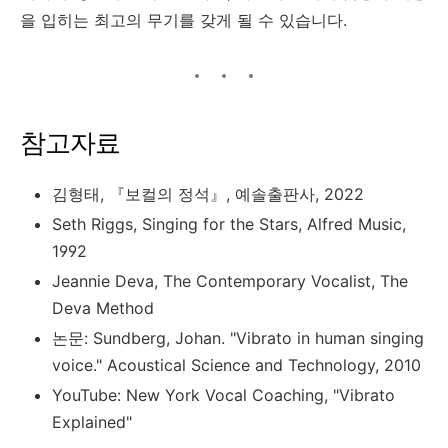
을 입히는 최고의 무기를 갖게 될 수 있습니다.
참고자료
김형태, 『보컬의 정석』, 예솔출판사, 2022
Seth Riggs, Singing for the Stars, Alfred Music,
1992
Jeannie Deva, The Contemporary Vocalist, The
Deva Method
논문: Sundberg, Johan. "Vibrato in human singing
voice." Acoustical Science and Technology, 2010
YouTube: New York Vocal Coaching, "Vibrato
Explained"