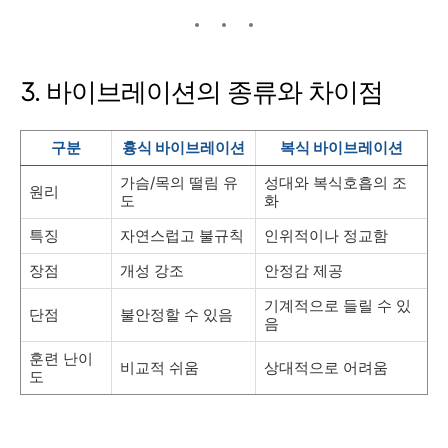
3. 바이브레이션의 종류와 차이점
구분
흉식 바이브레이션
복식 바이브레이션
가슴/목의 떨림 유
성대와 복식호흡의 조
원리
도
화
특징
자연스럽고 불규칙
인위적이나 정교함
장점
개성 강조
안정감 제공
기계적으로 들릴 수 있
단점
불안정할 수 있음
음
훈련 난이
비교적 쉬움
상대적으로 어려움
도