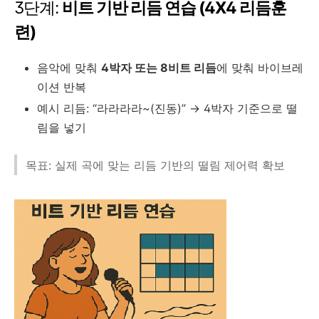
3단계:
비트 기반 리듬 연습 (4X4 리듬훈
련)
음악에 맞춰
4박자 또는 8비트 리듬
에 맞춰 바이브레
이션 반복
예시 리듬: “라라라라~(진동)” → 4박자 기준으로 떨
림을 넣기
목표: 실제 곡에 맞는 리듬 기반의 떨림 제어력 확보