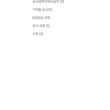
공사설계서작성실무
(0)
기억할 날
(20)
B급감성
(29)
광고·제휴
(1)
수학
(3)