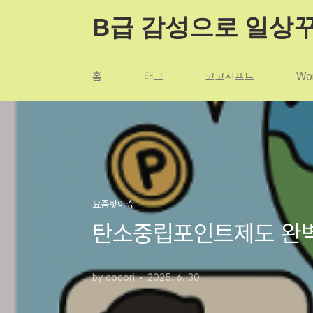
본문 바로가기
B급 감성으로 일상
홈
태그
코코시프트
Wor
요즘핫이슈
탄소중립포인트제도 완벽 
by cocori
2025. 6. 30.