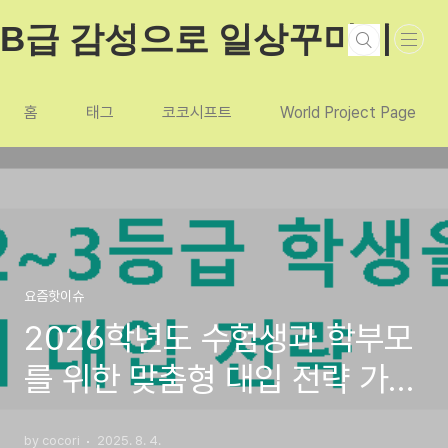
본문 바로가기
B급 감성으로 일상꾸미기
홈
태그
코코시프트
World Project Page
요즘핫이슈
2026학년도 수험생과 학부모
를 위한 맞춤형 대입 전략 가이
드: 내신 2~3등급 학생을 위한
by cocori
2025. 8. 4.