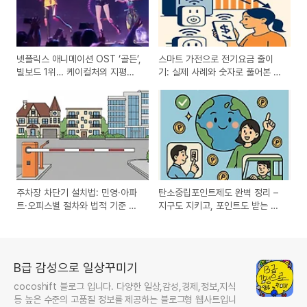
넷플릭스 애니메이션 OST ‘골든’,
스마트 가전으로 전기요금 줄이
빌보드 1위… 케이컬처의 지평을
기: 실제 사례와 숫자로 풀어본 전
넓히다
략
주차장 차단기 설치법: 민영·아파
탄소중립포인트제도 완벽 정리 –
트·오피스별 절차와 법적 기준 완
지구도 지키고, 포인트도 받는 실
벽정리
속 정책
B급 감성으로 일상꾸미기
cocoshift 블로그 입니다. 다양한 일상,감성,경제,정보,지식
등 높은 수준의 고품질 정보를 제공하는 블로그형 웹사트입니