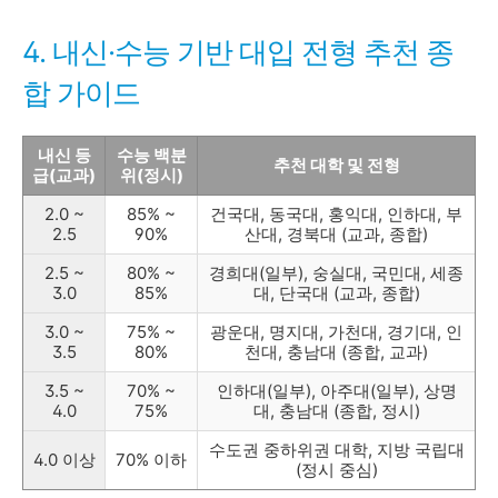
4. 내신·수능 기반 대입 전형 추천 종
합 가이드
내신 등
수능 백분
추천 대학 및 전형
급(교과)
위(정시)
2.0 ~
85% ~
건국대, 동국대, 홍익대, 인하대, 부
2.5
90%
산대, 경북대 (교과, 종합)
2.5 ~
80% ~
경희대(일부), 숭실대, 국민대, 세종
3.0
85%
대, 단국대 (교과, 종합)
3.0 ~
75% ~
광운대, 명지대, 가천대, 경기대, 인
3.5
80%
천대, 충남대 (종합, 교과)
3.5 ~
70% ~
인하대(일부), 아주대(일부), 상명
4.0
75%
대, 충남대 (종합, 정시)
수도권 중하위권 대학, 지방 국립대
4.0 이상
70% 이하
(정시 중심)