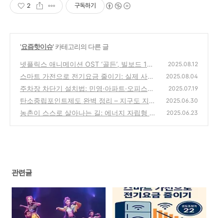
2
구독하기
'
요즘핫이슈
' 카테고리의 다른 글
넷플릭스 애니메이션 OST ‘골든’, 빌보드 1
2025.08.12
위… 케이컬처의 지평을 넓히다
스마트 가전으로 전기요금 줄이기: 실제 사례
(5)
2025.08.04
와 숫자로 풀어본 전략
주차장 차단기 설치법: 민영·아파트·오피스별
(5)
2025.07.19
절차와 법적 기준 완벽정리
탄소중립포인트제도 완벽 정리 – 지구도 지키
(1)
2025.06.30
고, 포인트도 받는 실속 정책
농촌이 스스로 살아나는 길: 에너지 자립형 농
(5)
2025.06.23
촌 모델의 필요성과 현실적 가능성
(2)
관련글