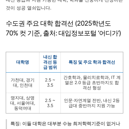
것이 성공 열쇠입니다.
수도권 주요 대학 합격선 (2025학년도
70% 컷 기준, 출처: 대입정보포털 ‘어디가’)
내신 합
대학명
격선 등
특징 및 주요 학과 합격선
급 범위
간호학과, 물리치료학과, IT 계
가천대, 경기
2.5 ~
열은 2.0 등급 초반까지도 합
대, 인천대
3.5
격선 형성
명지대, 상명
2.5 ~
인문·자연계열 전반, 내신 2등
대, 서울여대,
3.5
급대 중반까지 지원 가능
동덕여대
특징: 이들 대학은 대부분 수능 최저학력기준이 없거나