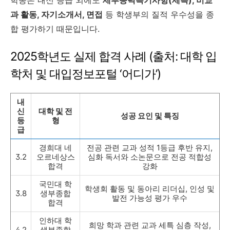
과 활동, 자기소개서, 면접
등 학생부의 질적 우수성을 종
합 평가하기 때문입니다.
2025학년도 실제 합격 사례 (출처: 대학 입
학처 및 대입정보포털 ‘어디가’)
내
신
대학 및 전
성공 요인 및 특징
등
형
급
경희대 네
전공 관련 교과 성적 1등급 후반 유지,
3.2
오르네상스
심화 독서와 소논문으로 전공 적합성
합격
강화
국민대 학
학생회 활동 및 동아리 리더십, 인성 및
3.8
생부종합
발전 가능성 평가 우수
합격
인하대 학
희망 학과 관련 교과 세특 심층 작성,
4.2
생부종합