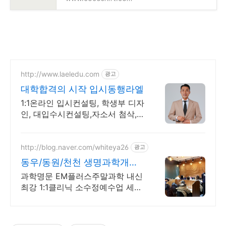
http://www.laeledu.com
광고
대학합격의 시작 입시동행라엘
1:1온라인 입시컨설팅, 학생부 디자
인, 대입수시컨설팅,자소서 첨삭,
면접 컨설팅
http://blog.naver.com/whiteya26
광고
동우/동원/천천 생명과학개강
재원생전용 고급스터디카페
과학명문 EM플러스주말과학 내신
최강 1:1클리닉 소수정예수업 세특
지도 학생부컨설팅