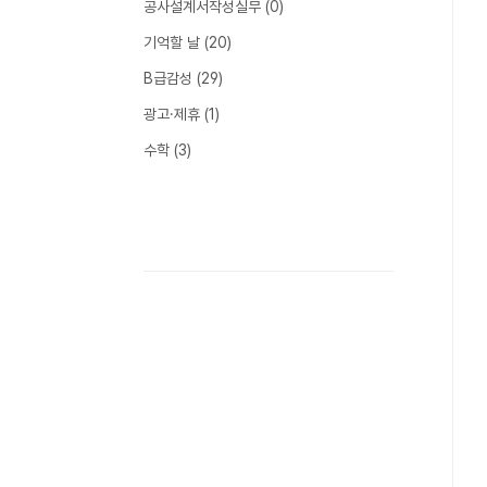
공사설계서작성실무
(0)
기억할 날
(20)
B급감성
(29)
광고·제휴
(1)
수학
(3)