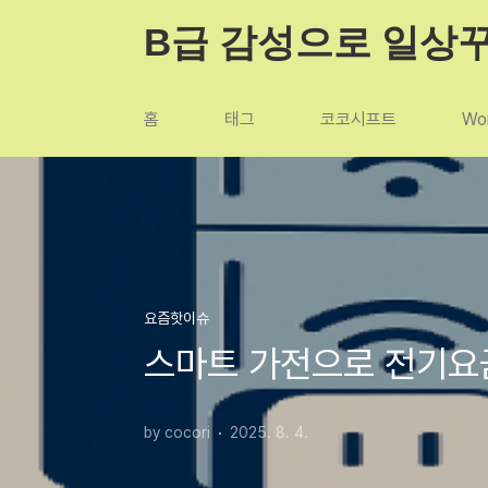
본문 바로가기
B급 감성으로 일상
홈
태그
코코시프트
Wor
요즘핫이슈
스마트 가전으로 전기요금
by cocori
2025. 8. 4.