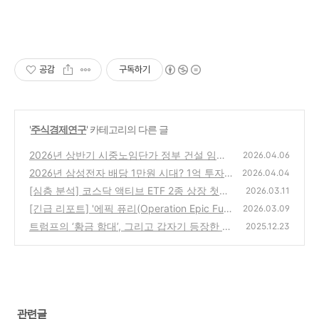
공감
구독하기
'
주식경제연구
' 카테고리의 다른 글
2026년 상반기 시중노임단가 정부 건설 임금
2026.04.06
표 다운로드
2026년 삼성전자 배당 1만원 시대? 1억 투자
(1)
2026.04.04
시 배당금 시나리오
[심층 분석] 코스닥 액티브 ETF 2종 상장 첫날
(2)
2026.03.11
성적표 분석: 삼성 KoAct vs 타임폴리오 TIME
[긴급 리포트] '에픽 퓨리(Operation Epic Fur
2026.03.09
y)' 발발과 K-반도체의 운명: 삼성전자 16만 원
(2)
트럼프의 ‘황금 함대’, 그리고 갑자기 등장한 한
2025.12.23
대 진입, 위기인가 기회인가?
화 이야기입니다
(1)
(0)
관련글