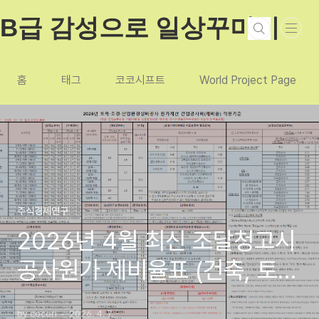
본문 바로가기
B급 감성으로 일상꾸미기
홈
태그
코코시프트
World Project Page
주식경제연구
2026년 4월 최신 조달청고시
공사원가 제비율표 (건축, 토
목, 조경, 산업환경설비, 국가
by cocori
2026. 4. 7.