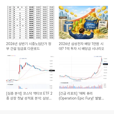
2026년 상반기 시중노임단가 정
2026년 삼성전자 배당 1만원 시
부 건설 임금표 다운로드
대? 1억 투자 시 배당금 시나리오
[심층 분석] 코스닥 액티브 ETF 2
[긴급 리포트] '에픽 퓨리
종 상장 첫날 성적표 분석: 삼성
(Operation Epic Fury)' 발발과
KoAct vs 타임폴리오 TIME
K-반도체의 운명: 삼성전자 16만
원대 진입, 위기인가 기회인가?