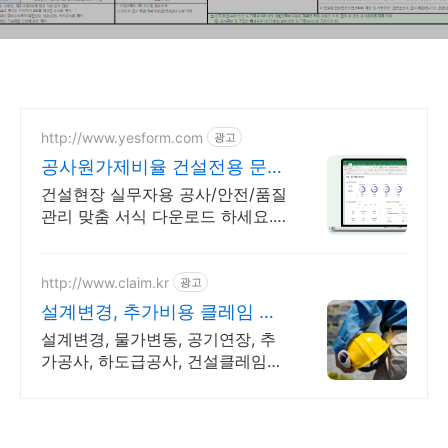
유산수리) 다운로드 제공
http://www.yesform.com
광고
공사원가제비율 건설전용 문서
서식 No.1 예스폼
건설현장 실무자용 공사/안전/품질
관리 맞춤 서식 다운로드 하세요.
예스폼 에디터로 자동작성! 모바일
에서도 가능
http://www.claim.kr
광고
설계변경, 추가비용 클레임 토
목 건축 플랜트 전기공사
설계변경, 물가변동, 공기연장, 추
가공사, 하도급공사, 건설클레임
용역수행. 정부&민간&해외&하도
급 공사, 발주자&시공사&하도급사
를 위한 클레임 컨설팅.