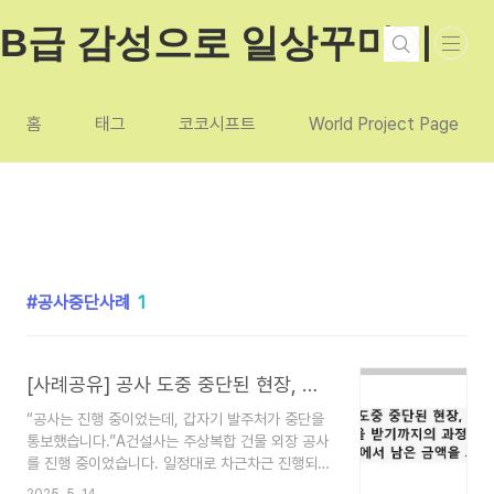
본문 바로가기
B급 감성으로 일상꾸미기
홈
태그
코코시프트
World Project Page
공사중단사례
1
[사례공유] 공사 도중 중단된 현장, 미지급된 대금을 받기까지의 과정
“공사는 진행 중이었는데, 갑자기 발주처가 중단을
통보했습니다.”A건설사는 주상복합 건물 외장 공사
를 진행 중이었습니다. 일정대로 차근차근 진행되던
공사였지만, 어느 날 갑자기 발주처인 B기업으로부