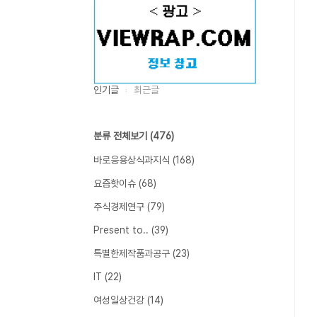
인기글
최근글
분류 전체보기
(476)
바로응용상식과지식
(168)
요즘핫이슈
(68)
주식경제연구
(79)
Present to..
(39)
특별한제작품과공구
(23)
IT
(22)
여성일상건강
(14)