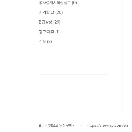
공사설계서작성실무
(0)
기억할 날
(20)
B급감성
(29)
광고·제휴
(1)
수학
(3)
B급 감성으로 일상꾸미기
https://viewrap.com/en