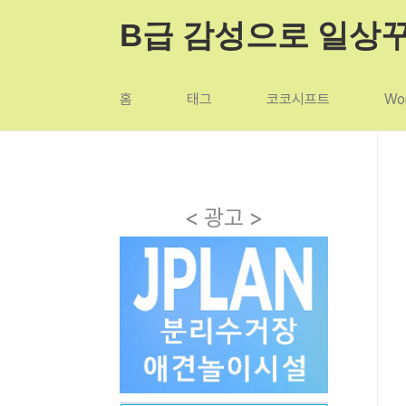
본문 바로가기
B급 감성으로 일상
홈
태그
코코시프트
Wor
< 광고 >