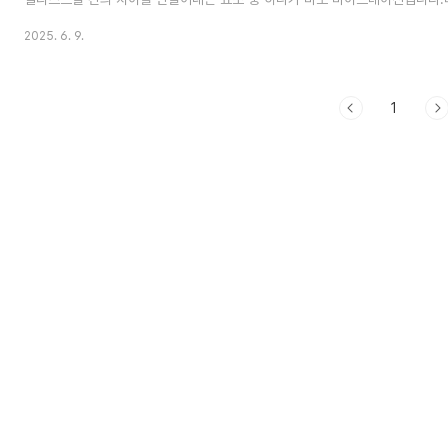
는 것이 아니다. 근육 제어와 반복 훈련을 통해 누구나 터득할 수 있다. 2. 바이
2025. 6. 9.
바이브레이션의 정의음의 높낮이(pitch) 또는 음량(volume)이 규칙적으로
1초에 5~8회 정도의 규칙적인 진동을 ‘자연스러운 바이브레이션’으로 봅니다.Pitc
변화에 기반함 (주로 1/2음 이하 간격)Volume Vibrato: 음량의 떨림에 기반함 
1