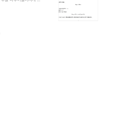
 수를 곱해서 얻은 수를 배수라
약수(GCD, Greatest
, 3, 4, 6, 12최대공