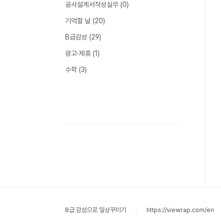
공사설계서작성실무
(0)
기억할 날
(20)
B급감성
(29)
광고·제휴
(1)
수학
(3)
B급 감성으로 일상꾸미기
https://viewrap.com/en