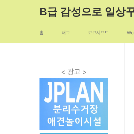
본문 바로가기
B급 감성으로 일상
홈
태그
코코시프트
Wor
< 광고 >