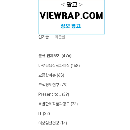
인기글
최근글
분류 전체보기
(476)
바로응용상식과지식
(168)
요즘핫이슈
(68)
주식경제연구
(79)
Present to..
(39)
특별한제작품과공구
(23)
IT
(22)
여성일상건강
(14)