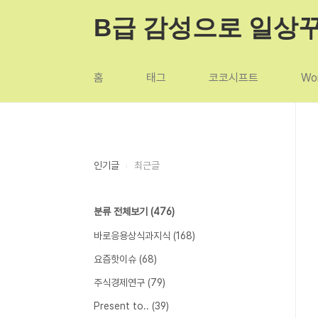
본문 바로가기
B급 감성으로 일상
홈
태그
코코시프트
Wor
인기글
최근글
분류 전체보기
(476)
바로응용상식과지식
(168)
요즘핫이슈
(68)
주식경제연구
(79)
Present to..
(39)