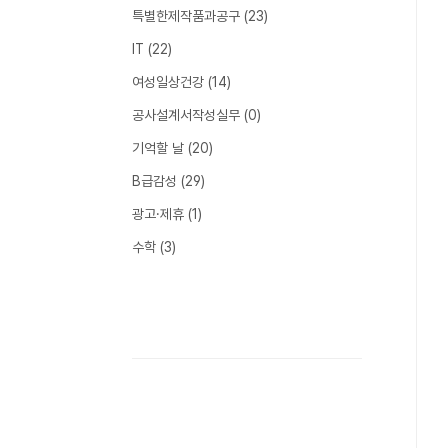
특별한제작품과공구
(23)
IT
(22)
여성일상건강
(14)
공사설계서작성실무
(0)
기억할 날
(20)
B급감성
(29)
광고·제휴
(1)
수학
(3)