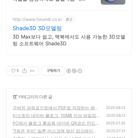
브랜드 - 목업아저씨
http://www.forum8.co.kr
광고
Shade3D 3D모델링
3D Max보다 쉽고, 맥북에서도 사용 가능한 3D모델
링 소프트웨어 Shade3D
1
구독하기
'
IT
' 카테고리의 다른 글
구버전 파워포인트에서 PDF로 저장하는 방법
2025.08.13
(플러그인 미지원 시)
티스토리·네이버 블로그, 10MB 이상 파일업로
(3)
2025.08.12
드 안됨! 문제없이 올리는 MYBOX 설정법
PC에서 블로그 홍보용 네이버 QR코드 만드는
(3)
2025.07.26
방법
“1등은 우리” 일론 머스크에 맞선 업스테이지
(2)
2025.07.21
의 반격
(1)