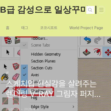
본문 바로가기
B급 감성으로 일상꾸미기
홈
태그
코코시프트
World Project Page
IT
스케치업 현실감을 살려주는
렌더링 V-RAY 그림자 퍼지는
효과 직접 해보기 (2016버전
by cocori
2025. 8. 7.