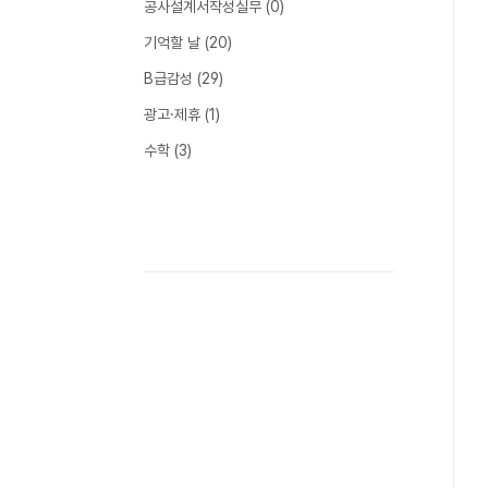
공사설계서작성실무
(0)
기억할 날
(20)
B급감성
(29)
광고·제휴
(1)
수학
(3)