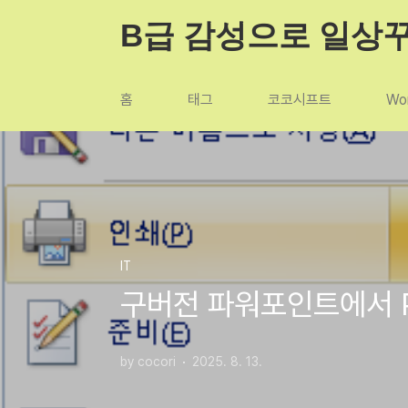
본문 바로가기
B급 감성으로 일상
홈
태그
코코시프트
Wor
IT
구버전 파워포인트에서 P
by cocori
2025. 8. 13.