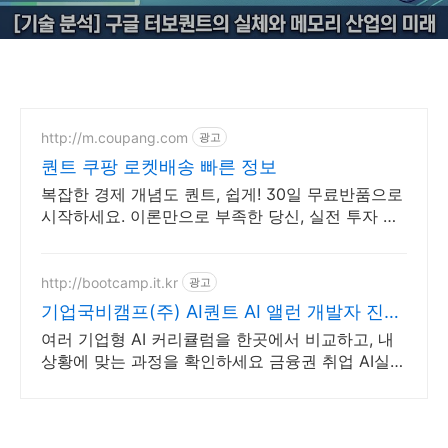
http://m.coupang.com
광고
퀀트 쿠팡 로켓배송 빠른 정보
복잡한 경제 개념도 퀀트, 쉽게! 30일 무료반품으로
시작하세요. 이론만으로 부족한 당신, 실전 투자 전
략을 쿠팡에서 바로 만나보세요.
http://bootcamp.it.kr
광고
기업국비캠프(주) AI퀀트 AI 앨런 개발자 진행
과정
여러 기업형 AI 커리큘럼을 한곳에서 비교하고, 내
상황에 맞는 과정을 확인하세요 금융권 취업 AI실무
과정, Python/SQL/백테스트와 포폴까지 비교하세
요