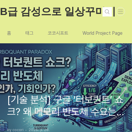
본문 바로가기
B급 감성으로 일상꾸미기
홈
태그
코코시프트
World Project Page
IT
[기술 분석] 구글 ‘터보퀀트’ 쇼
크? 왜 메모리 반도체 수요는
오히려 폭발하는가
by cocori
2026. 3. 28.