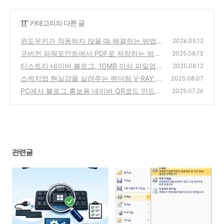
'
IT
' 카테고리의 다른 글
윈도우키가 작동하지 않을 때 해결하는 방법
2026.05.12
구버전 파워포인트에서 PDF로 저장하는 방법
(0)
2025.08.13
(플러그인 미지원 시)
티스토리·네이버 블로그, 10MB 이상 파일업로
(3)
2025.08.12
드 안됨! 문제없이 올리는 MYBOX 설정법
스케치업 현실감을 살려주는 렌더링 V-RAY 그
(3)
2025.08.07
림자 퍼지는 효과 직접 해보기 (2016버전기준)
PC에서 블로그 홍보용 네이버 QR코드 만드는
2025.07.26
방법
(3)
(2)
관련글