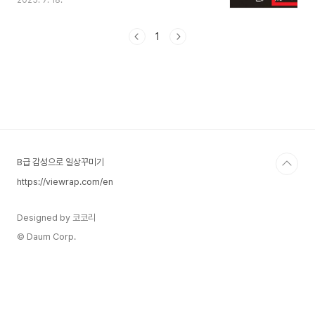
2025. 7. 18.
우가 대부분입니다.간단한 점검만으로도 90% 이상
의 문제를 해결할 수 있습니다.이 번 글에서는
Windows PC 기준으로 소리 문제를 해결할 수 있
1
는 5가지 점검법을 알려드리겠습니다..1. 볼륨 설정
및 음소거 확인가장 기본적인 부분부터 점검합니다.
생각보다 많은 사람들이 작업표시줄 볼륨 아이콘이
음소거 상태인 것을 모르고 지나치는 경우가 많습니
다.작업표시줄 우측 하단의 스피커 아이콘 클릭미디
어 볼륨이 최소값이나 음소거 상태인지 확인유튜브
등 앱 내부의 볼륨이 꺼져 있는지도 함께 확인아래
이미지 처럼 x ..
B급 감성으로 일상꾸미기
https://viewrap.com/en
Designed by 코코리
© Daum Corp.