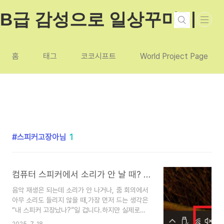
본문 바로가기
B급 감성으로 일상꾸미기
홈
태그
코코시프트
World Project Page
스피커고장아님
1
컴퓨터 스피커에서 소리가 안 날 때? 반드시 확인해야 할 5가지 해결법과 팁
음악 재생은 되는데 소리가 안 나거나, 줌 회의에서
아무 소리도 들리지 않을 때,가장 먼저 드는 생각은
“내 스피커 고장났나?”일 겁니다.하지만 실제로는
고장이 아닌 설정 문제 또는 소프트웨어 오류인 경