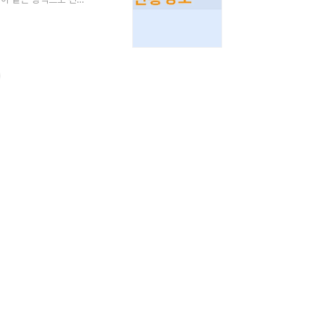
들은 대학별 전략을 반드
위 15개 대학으로 인정
대, 한양대, 중앙대경희
SKY+중상위권 주..