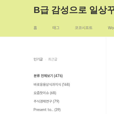
본문 바로가기
B급 감성으로 일상
홈
태그
코코시프트
Wor
인기글
최근글
분류 전체보기
(476)
바로응용상식과지식
(168)
요즘핫이슈
(68)
주식경제연구
(79)
Present to..
(39)