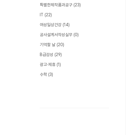
특별한제작품과공구
(23)
IT
(22)
여성일상건강
(14)
공사설계서작성실무
(0)
기억할 날
(20)
B급감성
(29)
광고·제휴
(1)
수학
(3)