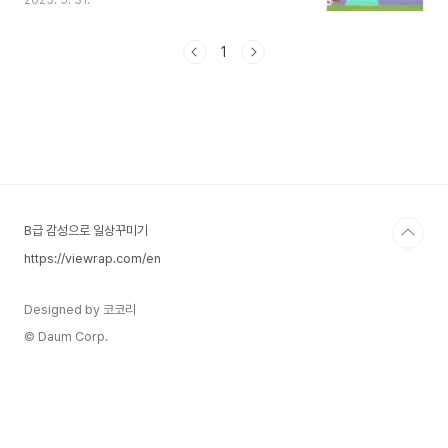
2025. 5. 31.
과 유럽 최정상을 놓고 맞붙게 됩니다.이번 결승 무
대에 대한민국 대표 미드필더 이강인 선수도 함께합
니다. PSG가 발표한 소집 명단에는 팀의 핵심 자원
1
인 뎀벨레, 크바라츠헬리아, 마르퀴뇨스, 하키미를
비롯해 이강인 선수 역시 이름을 올렸습니다. PSG,
구단 역사상 첫 챔피언스리그 우승 도전PSG는 올
시즌 프랑스 리그앙과 쿠프 드 프랑스를 이미 제패
했습니다. 유럽 무대까지 석권하게 된다면, 구단 창
단 이래 처음으로 챔피언스리그 우승을 차지하게 되
며, 프랑스 구단 역사상 최초로 트레블(3관왕)이..
B급 감성으로 일상꾸미기
https://viewrap.com/en
Designed by 코코리
© Daum Corp.