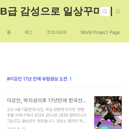
본문 바로가기
B급 감성으로 일상꾸미기
홈
태그
코코시프트
World Project Page
이강인 17년 만에 유럽정상 도전
1
이강인, 박지성이후 17년만에 한국선수 PSG에서 유럽 정상에 도전
오는 6월 1일(한국시간), 독일 뮌헨에 위치한 ‘뮌헨
풋볼 아레나’에서 2024-25시즌 UEFA 챔피언스리
그(UCL) 결승전이 개최됩니다. 프랑스 챔피언 파리
생제르맹(PSG)은 이탈리아의 명문 구단 인터 밀란