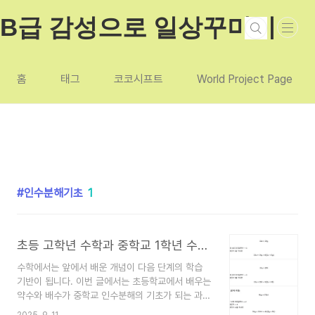
본문 바로가기
B급 감성으로 일상꾸미기
홈
태그
코코시프트
World Project Page
인수분해기초
1
초등 고학년 수학과 중학교 1학년 수학 연결 2단원 : 약수와 배수 → 인수분해 기초
수학에서는 앞에서 배운 개념이 다음 단계의 학습
기반이 됩니다. 이번 글에서는 초등학교에서 배우는
약수와 배수가 중학교 인수분해의 기초가 되는 과정
을 살펴보고, 단계별 예제와 친절한 풀이를 통해 쉽