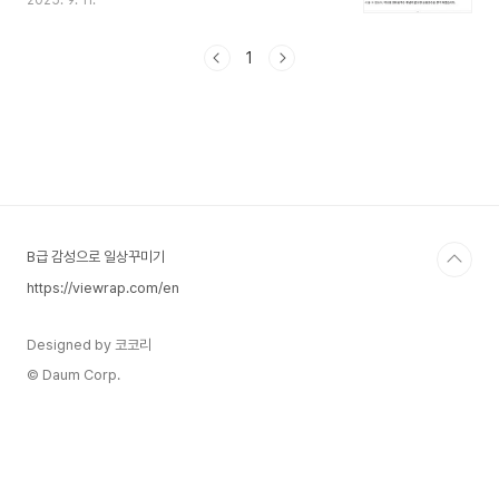
2025. 9. 11.
게 이해할 수 있도록 정리했습니다. 1. 초등 단계 복
습: 약수와 배수(1) 약수어떤 수를 나누어떨어지게
하는 수를 약수라고 합니다.예: 12의 약수 → 1, 2,
1
3, 4, 6, 12(2) 배수어떤 수를 곱해서 얻은 수를 배
수라고 합니다.예: 4의 배수 → 4, 8, 12, 16, …(3)
최대공약수와 최소공배수최대공약수(GCD,
Greatest Common Divisor): 두 수의 공약수 중
가장 큰 수예: 24와 36의 공약수 → 1, 2, 3, 4, 6,
12최대공약수 → 12최소공배수(LCM, Lea..
B급 감성으로 일상꾸미기
https://viewrap.com/en
Designed by 코코리
© Daum Corp.