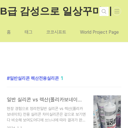
본문 바로가기
B급 감성으로 일상꾸미기
홈
태그
코코시프트
World Project Page
일반실리콘 렉산전용실리콘
1
일반 실리콘 vs 렉산(폴리카보네이트) 전용 실리콘 차이
현장 경험으로 정리한일반 실리콘 vs 렉산(폴리카
보네이트) 전용 실리콘 차이실리콘은 겉으로 보기엔
다 비슷해 보여도어디에 쓰느냐에 따라 결과가 완전
히 달라지는 자재입니다.20년 가까이 외부 마감, 캐