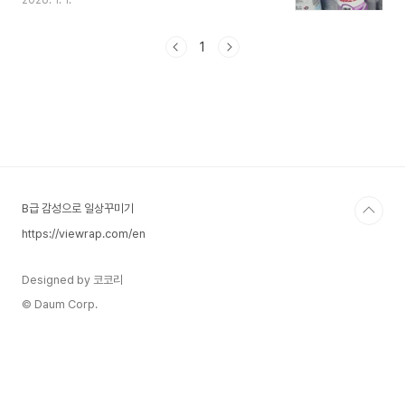
2026. 1. 1.
노피, 차양, 판넬 작업을 하다 보면특히 렉산(폴리카
보네이트) 작업에서 실리콘 선택이 품질을 좌우한다
는 걸 확실히 느끼게 됩니다.1. 현장에서 가장 많이
1
쓰는 두 가지 실리콘구분일반 실리콘렉산(PC) 전용
실리콘주 용도창틀, 외벽, 철물, 타일폴리카보네이
트, 아크릴주 사용 현장건축 전반캐노피, 차양, 지붕
체감 접착력표준확실히 강함외부 내구성보통우수가
격저렴고가2. 일반 실리콘 – “붙기는 붙는다”의 한
계현장 체감 정리항목실제 경험초기 접착문제 없음
3~6개월 후모서리 들뜸 발생 가능여름·겨울 반복수
축·팽창 따라오..
B급 감성으로 일상꾸미기
https://viewrap.com/en
Designed by 코코리
© Daum Corp.