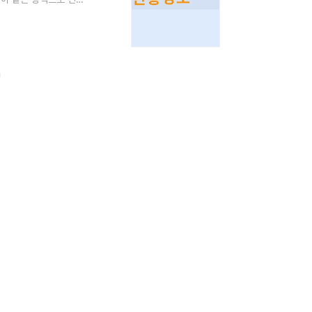
들은 대학별 전략을 반드
위 15개 대학으로 인정
대, 한양대, 중앙대경희
SKY+중상위권 주..