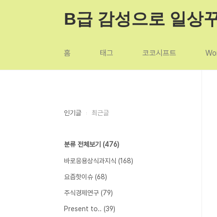
본문 바로가기
B급 감성으로 일상
홈
태그
코코시프트
Wor
인기글
최근글
분류 전체보기
(476)
바로응용상식과지식
(168)
요즘핫이슈
(68)
주식경제연구
(79)
Present to..
(39)