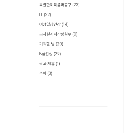
특별한제작품과공구
(23)
IT
(22)
여성일상건강
(14)
공사설계서작성실무
(0)
기억할 날
(20)
B급감성
(29)
광고·제휴
(1)
수학
(3)