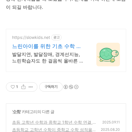
이 되길 바랍니다.
https://slowkids.net
광고
느린아이를 위한 기초 수학 느
린아이 아빠가 직접 만든앱
발달지연, 발달장애, 경계선지능,
느린학습자도 한 걸음씩 올바른 방
향으로 나아가요 일반 학습도구가
너무 양이 많고 빠르게 진행된다면
1
구독하기
'
수학
' 카테고리의 다른 글
초등 고학년 수학과 중학교 1학년 수학 연결 2
2025.09.11
단원 : 약수와 배수 → 인수분해 기초
초등학교 고학년 수학이 중학교 수학 성적을
(0)
2025.08.20