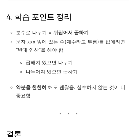
4. 학습 포인트 정리
분수로 나누기 =
뒤집어서 곱하기
문자
xx
x
앞에 있는 수(계수라고 부름)를 없애려면
“반대 연산”을 해야 함
곱해져 있으면 나누기
나누어져 있으면 곱하기
약분을 천천히
해도 괜찮음. 실수하지 않는 것이 더
중요함
결론