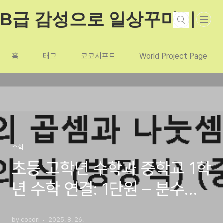
본문 바로가기
B급 감성으로 일상꾸미기
홈
태그
코코시프트
World Project Page
수학
초등 고학년 수학과 중학교 1학
년 수학 연결: 1단원 – 분수의
곱셈과 나눗셈 → 문자와 식(방
by cocori
2025. 8. 26.