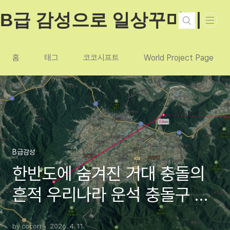
본문 바로가기
B급 감성으로 일상꾸미기
홈
태그
코코시프트
World Project Page
B급감성
한반도에 숨겨진 거대 충돌의
흔적 우리나라 운석 충돌구 후
보지 TOP 5
by cocori
2026. 4. 11.