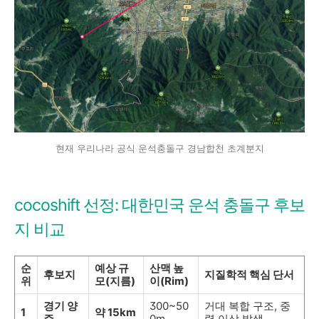
현재 우리나라 공식 운석충돌구 경남합천 초계분지
cocoshift 선정: 대한민국 운석 충돌구 후보
지 비교
순
예상 규
산맥 높
후보지
지질학적 핵심 단서
위
모(지름)
이(Rim)
경기 양
300~50
거대 복합 구조, 중
1
약 15km
주
0m
력 이상 발생