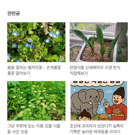
관련글
봄을 알리는 봄까치꽃 - 큰개불알
관엽식물 산세베리아 수경 번식
풀꽃 알아보기
직접해보기
그냥 주변에 있는 이름 모를 식물
조선에 코끼리가 있었다?! 실록이
들 사진 모음
기록한 놀라운 외래동물 이야기