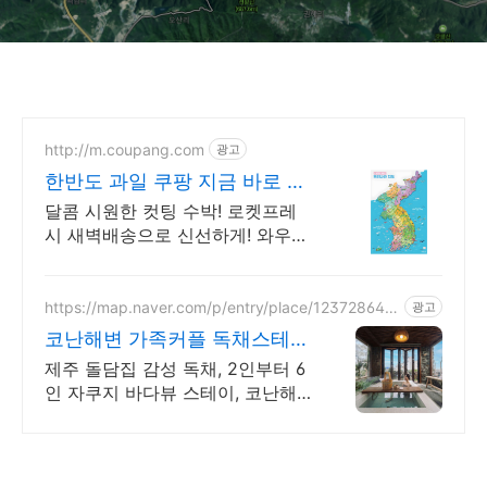
http://m.coupang.com
광고
한반도 과일 쿠팡 지금 바로 만
나보세요
달콤 시원한 컷팅 수박! 로켓프레
시 새벽배송으로 신선하게! 와우회
원 무료배송, 30일 반품 보장! 5%
캐시적립까지!
https://map.naver.com/p/entry/place/123728645
광고
7
코난해변 가족커플 독채스테이
월정리 근처 감성 독채 2채
제주 돌담집 감성 독채, 2인부터 6
인 자쿠지 바다뷰 스테이, 코난해
변 바로 앞 고객리뷰 300개 검증
된 숙소, 자쿠지 무료, 바다뷰 독채,
연박할인