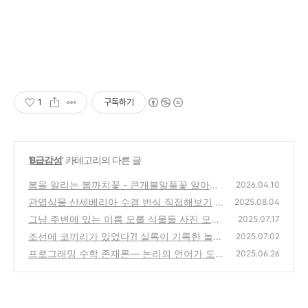
1
구독하기
'
B급감성
' 카테고리의 다른 글
봄을 알리는 봄까치꽃 - 큰개불알풀꽃 알아보
2026.04.10
기
관엽식물 산세베리아 수경 번식 직접해보기
(2)
2025.08.04
그냥 주변에 있는 이름 모를 식물들 사진 모음
(3)
2025.07.17
조선에 코끼리가 있었다?! 실록이 기록한 놀라
(8)
2025.07.02
운 외래동물 이야기
프로그래밍 수학 존재론― 논리의 언어가 도달
(0)
2025.06.26
하지 못하는 세계에 대하여
(0)