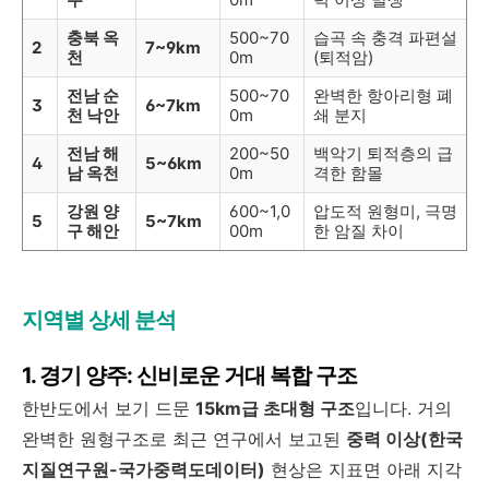
충북 옥
500~70
습곡 속 충격 파편설
2
7~9km
천
0m
(퇴적암)
전남 순
500~70
완벽한 항아리형 폐
3
6~7km
천 낙안
0m
쇄 분지
전남 해
200~50
백악기 퇴적층의 급
4
5~6km
남 옥천
0m
격한 함몰
강원 양
600~1,0
압도적 원형미, 극명
5
5~7km
구 해안
00m
한 암질 차이
지역별 상세 분석
1. 경기 양주: 신비로운 거대 복합 구조
한반도에서 보기 드문
15km급 초대형 구조
입니다. 거의
완벽한 원형구조로 최근 연구에서 보고된
중력 이상(한국
지질연구원-국가중력도데이터)
현상은 지표면 아래 지각