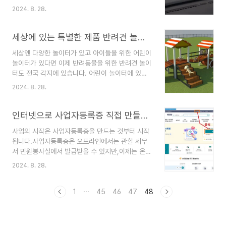
도로위는 빗물로 가득차고 하늘에서는 천둥과 번개
구하는 방법2.해외 제출용 ‘거주자 증명서’ 발급 방
2024. 8. 28.
가 치는 최악의 운행조건입니다. 간접적으로 나마
법 총정리3.여권 없을 때 내 영문 이름 확인하는 가
이러한 상황을 경험해 볼 수 있게 직접 촬영한 동영
장 빠르고 확실한 방법4.관공서에 관급자재 납품한
상을 올려봅니다. 그냥 보고 소리만 들어도 느껴지
세상에 있는 특별한 제품 반려견 놀이터 애견조합놀이대 소개합니다.
후 차..
는 차안 폭우 간접체험 입니다. 모든 공간이 빗물로
세상엔 다양한 놀이터가 있고 아이들을 위한 어린이
가득 차있는 듯한 날씨 그리고 차를 부숴버릴 듯한
놀이터가 있다면 이제 반려동물을 위한 반려견 놀이
빗물 소리를 간접 경험해 보고 싶다면 차안에서 블
터도 전국 각지에 있습니다. 어린이 놀이터에 있는
루투스로 차량 스피커와 연결해서 틀고 들어보세
놀이기구중 가장 인기 있는 놀이기구는 다양한 놀이
요 정말 실감 납니다. 차안에서 느껴보는 폭우 체험
2024. 8. 28.
와 체험을 할 수 있는 조합놀이대 입니다. 우리는 주
(동영상)여러분도 폭우가 내리는 도로위 상황을 간
변에 있는 어린이 놀이터, 학교 놀이터, 아파트 놀이
접체험 해보고 이런 상황에 당황하지 말고 저속운전
터 등에서 조합놀이대를 쉽게 볼 수 있습니다. 이제
인터넷으로 사업자등록증 직접 만들기 1편(PC버젼-개인사업자등록증)
으로 안전하게 도착지에 ..
는 반려동물을 위한 조합놀이대가 있다는 것을 알고
사업의 시작은 사업자등록증을 만드는 것부터 시작
있나요?바로 제이플랜이라는 회사에서 출시한 애견
됩니다.사업자등록증은 오프라인에서는 관할 세무
조합놀이대가 있습니다. 아직 많이 알려지지 않아서
서 민원봉사실에서 발급받을 수 있지만,이제는 온라
모르는 분들도 많으실텐데요 세상에 있는 특별한 제
인으로도 간편하게 발급받을 수 있습니다.인터넷으
품을 찾아보는 시간 오늘은 애견조합놀이대편 입니
2024. 8. 28.
로 사업자등록증을 신청하기에 앞서 먼저 준비해야
다.. 제이플랜은 Mongmong 이라는 브랜드로 애
할 것은 공동인증서 발급입니다.예를 들어, 사용하
견 놀이기구 및 운동기구를 제작하고 있는데도 그중
는 은행 홈페이지에 접속하여 ‘인증센터 → 공동인
1
···
45
46
47
48
에서도 눈에 띄..
증서 → 발급’ 순서로 진행하면,공동인증서를 발급
받을 수 있습니다.발급받은 인증서는 PC 하드디스
크나 USB 등 이동식 저장장치에 저장해 사용하면