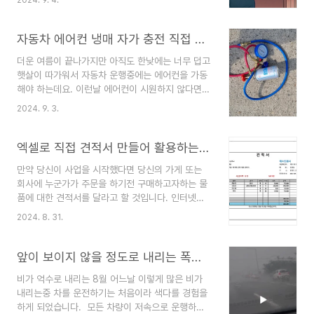
2024. 9. 4.
어려움을 해소하고 새로 직장을 구하는 동안 안정적
인 생활을 유지 할 수 있도록 돕는 제도 입니다. 그
렇다면 이러한 실업급여 혜택을 받기 위해 어떠한
자동차 에어컨 냉매 자가 충전 직접 해보기 (아반떼 MD)
고정이 필요한지 알아보도록 하겠습니다. 실업급여
더운 여름이 끝나가지만 아직도 한낮에는 너무 덥고
를 받기 위해서는 몇가지 조건이 있는데 최소한 다
햇살이 따가워서 자동차 운행중에는 에어컨을 가동
음 조건을 충족해야 합니다. 첫째: 고용보험가입 여
해야 하는데요. 이런날 에어컨이 시원하지 않다면
부가 중요합니다. 실업급여는 고용보험에 가입된 근
정말 난감하고 차를 운행하기가 쉽지 않을 것입니
로자만 받을 수 있습니다. 따라서 본인이 고용보험
2024. 9. 3.
다. 그래서 오늘은 직접 냉매를 충전해보는 과정을
에 가입되어 있는지를 먼저 확인해 주세요둘째 : 퇴
알려드리려고 합니다. 자동차(아반떼MD)에어컨 냉
사에는 자발적 퇴사와 비자발적 퇴사로 나눌 수 있
매 직접 충전해보기자동차 에어컨 냉매를 직접 충전
엑셀로 직접 견적서 만들어 활용하는 법 따라하기-왕초보용
는데 비자발적 퇴사여야 신청이..
하는것에 득과 실이 있다는 얘기는 많이 들었을 것
만약 당신이 사업을 시작했다면 당신의 가게 또는
입니다. 먼저 직접냉매를 충전할 때의 이득은 무엇
회사에 누군가가 주문을 하기전 구매하고자하는 물
보다도 비용이 저렴하고 생각보다 시간이 걸리지 않
품에 대한 견적서를 달라고 할 것입니다. 인터넷을
고 직접하는것이 어렵지 않다는 것입니다. 그렇다면
뒤지다보면 쓸만한 견적서 샘플을 찾을 수 있지만
직접 냉매를 충전할 때의 나쁜점은 일단 냉매의 충
2024. 8. 31.
그래도 내가 만든 엑셀 견적서 하나쯤 있다면 좋을
전량을 정확하게 측정하기 어렵고 이로인해 자동차
것 같아 완전 초보사업자를 위해 이 글을 작성해 봅
에어컨시스템의 압축기등의 과부하로 인한 고장 원
니다. 하다보면 실력은 당연히 늘것이고 잘 만들어
앞이 보이지 않을 정도로 내리는 폭우 차안에서 직접 체험하기
인이 있다고 합니다. 저 같은 경..
논 견적서 하나는 당신이 사업을 하는데 아주 유용
비가 억수로 내리는 8월 어느날 이렇게 많은 비가
하게 사용 될 것입니다. 도움이 되는 다른 글 읽어보
내리는중 차를 운전하기는 처음이라 색다를 경험을
기1. 한글, 워드, 엑셀, 파워포인트, 캐드, 스케치업
하게 되었습니다. 모든 차량이 저속으로 운행하고
파일 복구 방법: 윈도우에서 자료가 사라졌을 때 복