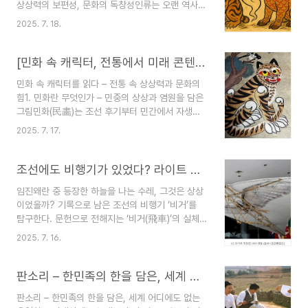
상상력의 보편성, 문화의 독창성인류는 오랜 역사
고 길상(吉祥)의 염원이 응축된 살아있는 문화
속에서 자신들의 삶과 세계관, 그리고 상상력을 그
DNA입니다. 이 독특한 유전자를 현대의 기술과 창
2025. 7. 18.
림과 이야기 속에 담아왔습니다. 동서양을 막론하고
의성에 결합한다면, K-컬처의 새로운 지평을 열 강
각 민족의 민화(民畵)와 민속 전승에는 그 문화권
력한 원천이 될 것입니다.2. 문화산업 내 민화 캐릭
특유의 캐릭터들이 등장하며, 이는 단순한 그림을
[민화 속 캐릭터, 전통에서 미래 콘텐츠로] 제1편: 한국 민화 속 캐릭터의 세계 – 상징과 정서를 읽다
터 활용 분야: 전통의 ..
넘어 민중의 염원과 두려움, 해학이 응축된 시각적
민화 속 캐릭터를 읽다 – 전통 속 상상력과 문화의
언어라 할 수 있습니다.제1편에서 한국 민화 속 캐
힘1. 민화란 무엇인가 – 민중의 상상과 염원을 담은
릭터들의 다채로운 세계를 탐험했다면, 이번 제2편
그림민화(民畵)는 조선 후기부터 민간에서 자생적
에서는 시야를 넓혀 일본, 중국, 유럽 등 다른 문화
으로 발전한 회화 형식으로, 궁중화와 달리 서민들
권의 대표적인 민화 및 민속 캐릭터들을 심층적으로
2025. 7. 17.
의 삶 속에서 복, 장수, 수호, 해학, 희망 등을 주제
비교 분석해보고자 합니다. 이 비교를 통해 한국 민
로 그려졌습니다.이는 단순한 장식화가 아닌, 민중
화 캐릭터가 지닌 보편적인 매력과 동시에 독창적인
의 상상력과 정서, 세계관을 시각적으로 표현한 문
조선에도 비행기가 있었다? 라이트 형제보다 300년 앞선 비거(飛車)의 기록
강점을 명..
화 자산이며,동시에 시대를 초월해 오늘날의 콘텐츠
임진왜란 중 등장한 하늘을 나는 수레, 그것은 상상
산업에 응용 가능한 원형적 상상력의 저장소로 조상
이었을까? 기록으로 남은 조선의 비행기 ‘비거’를
들의 상상력이 남긴 문화자산 입니다.우리가 가장
탐구한다. 문헌으로 전해지는 ‘비거(飛車)’의 실체
잘 알고 있다고 생각하지만 우리 문화 자산으로 활
와 의미현대 항공 기술의 시작은 1903년 라이트 형
용하지 못한다면 처럼 외국 기업이 우리 문화를 활
2025. 7. 16.
제가 만든 '플라이어(Flyer)' 비행기에서 비롯되었다
용해 성공하는 결과를 그저 바라만 보아야 하는 상
고 알려져 있습니다. 그러나 그보다 300여 년 앞선
황에 놓일 수 있으므로 이제는 우리가 직접 상상하
조선시대, 임진왜란(1592년) 당시 ‘하늘을 나는 수
판소리 – 한민족의 한을 담은, 세계 어디에도 없는 유일한 소리
고, 창조하고,..
레’로 불리는 비거(飛車)가 등장했다는 기록이 남아
판소리 – 한민족의 한을 담은, 세계 어디에도 없는
있습니다.이러한 기술은 단순한 상상에 불과했을까