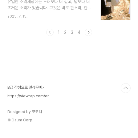
유일한 소리세상에는 노래보다 더 깊고, 말보다 더
요? 아니면 당대의 기계 기술로 실제 구현되었을 가
뜨거운 소리가 있습니다. 그것은 바로 판소리, 한국
능성이 있었던 걸까요? 이 글에서는 비거에 관한 문
민족만이 지닌 영혼의 소리입니다.판소리는 단지 음
헌들을 정리하고, 조선의 기계공학 수준과 비교하여
2025. 7. 15.
악이 아닙니다. 그것은 절규이자 기도이고, 고통이
그 역사적 의미를 고찰해 보려고 합니다.‘비거(飛
며 동시에 희망입니다. 한 사람의 소리꾼이 북을 치
車)’란?※ 비거(飛車)는 ‘비차(飛車)’라고도 불..
는 고수와 함께 무대에 올라, 온몸과 영혼으로 이야
1
2
3
4
기를 노래합니다. 소리꾼의 목소리에는 삶의 기쁨과
슬픔, 희망과 절망이 뒤섞여 있고, 그 소리는 듣는
이의 마음속 깊은 감정을 두드립니다.그 중심에는
‘한’(恨)이라는 한국 고유의 감정이 있습니다. 한은
억울함과 아픔, 그럼에도 불구하고 꺾이지 않고 견
디고 살아내는 내면의 힘입니다. 그러나 판소리는
단지 비탄에 머무르지 않습니다. 그 안에는 웃음과
해학, 흥과..
B급 감성으로 일상꾸미기
https://viewrap.com/en
Designed by 코코리
© Daum Corp.