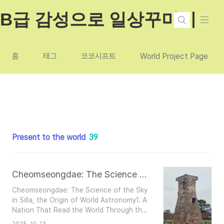
본문 바로가기
B급 감성으로 일상꾸미기
홈
태그
코코시프트
World Project Page
Present to the world
39
Cheomseongdae: The Science of the Sky in Silla, the Origin of World Astronomy
Cheomseongdae: The Science of the Sky
in Silla, the Origin of World Astronomy1. A
Nation That Read the World Through the
StarsStanding in the ancient capital of