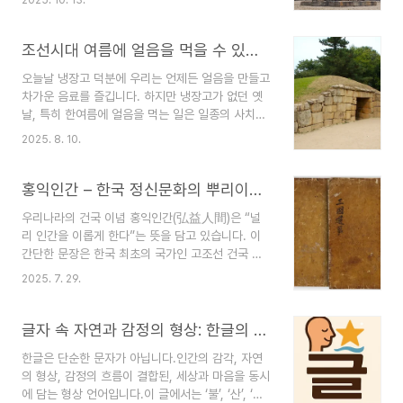
2025. 10. 13.
Gyeongju, Cheomseongdae (瞻星臺) is far
more than a stone tower.Built during the
reign of Queen Seondeok of Silla (AD
조선시대 여름에 얼음을 먹을 수 있었을까? - 석빙고 이야기
632–647), this remarkable structure is
오늘날 냉장고 덕분에 우리는 언제든 얼음을 만들고
recognized as the oldest existing
차가운 음료를 즐깁니다. 하지만 냉장고가 없던 옛
astronomical observatory in the
날, 특히 한여름에 얼음을 먹는 일은 일종의 사치였
world.Designated ..
습니다. 놀랍게도 우리 조상들은 이미 오래전부터
2025. 8. 10.
겨울에 얻은 얼음을 여름까지 보관하는 시스템을 발
전시켜 이용했습니다. 그 대표가 바로 석빙고(石氷
庫) 입니다.석빙고란?석빙고는 겨울에 강이나 하천
홍익인간 – 한국 정신문화의 뿌리이자 한류가 세계에 통하는 이유
에서 채취한 얼음을 보관하던 돌로 만든 얼음창고입
우리나라의 건국 이념 홍익인간(弘益人間)은 “널
니다. 현대 냉장고처럼 얼음을 직접 만드는 기계는
리 인간을 이롭게 한다”는 뜻을 담고 있습니다. 이
아니고, 겨울에 만든 얼음을 오랫동안 보관하여 여
간단한 문장은 한국 최초의 국가인 고조선 건국 과
름에 꺼내 쓰는 저장고였죠.석빙고 외에 옛기록에는
정에서 세워진 국가의 근본 가치이자, 인류 보편의
나무로 만든 목빙고도 있었지만, 현재는 목빙고는
2025. 7. 29.
이상을 담은 철학적 선언입니다. 개인의 이익을 넘
남아있지 않고 돌로 만든 석빙고만 일부 남아있습니
어 공동체와 인류 전체의 행복을 추구하는 공익적
다.역사적 기록 — 언제부터 있었나삼국시대: 『삼국
가치는 세계 어디에서도 쉽게 찾아볼 수 없는 독창
글자 속 자연과 감정의 형상: 한글의 새로운 발견 그 공감각의 예술
유사』에는 신라 유리왕(유리..
적 사상입니다.홍익인간은 단순한 역사적 구호가 아
한글은 단순한 문자가 아닙니다.인간의 감각, 자연
닙니다. 한국의 교육 이념, 사회적 가치, 그리고 K-
의 형상, 감정의 흐름이 결합된, 세상과 마음을 동시
컬처의 세계적 성공 속에서도 이 사상이 살아 숨쉬
에 담는 형상 언어입니다.이 글에서는 ‘불’, ‘산’, ‘슬
고 있습니다. 1. 홍익인간 – 인류 보편적 가치의 선