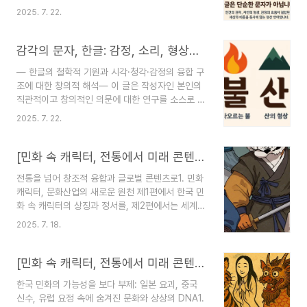
픔’, ‘웃음’, ‘바람’, ‘강’, ‘별’ 7개의 단어를 중심으로,
포단군왕검은 고조선을 세우며 “널리 인간을 이롭
2025. 7. 22.
한글이 어떻게 감정과 자연의 형상을 시각적으로 구
게 하라”는 뜻을 건국 이념으로 삼았습니다.이것은
현하고 있는지를 감각적으로 해석해 보았습니다.
특정 민족만의 번영이 아닌, 인류 공동체 전체의 행
🔥 불글자 구성: ㅂ + ㅜ + ㄹ형상 해석: ‘ㅂ’은 갇힌
감각의 문자, 한글: 감정, 소리, 형상의 통합적 기호학
복과 조화를 목표로 ..
에너지, ‘ㅜ’는 에너지를 받혀 위로 올리는, ‘ㄹ’은 불
— 한글의 철학적 기원과 시각·청각·감정의 융합 구
꽃의 일렁임감정/감각: 격정, 위협, 생명력기호 해
조에 대한 창의적 해석— 이 글은 작성자인 본인의
석: 불은 정적인 글자 속의 폭발, 응축된 에너지의
직관적이고 창의적인 의문에 대한 연구를 소스로 해
상징🏔️ 산글자 구성: ㅅ + ㅏ + ㄴ형상 해석: ‘ㅅ’은
서 작성된 글입니다. - by cocori(pre2w)— 이 글
봉우리, ‘ㅏ’는 상승, ‘ㄴ’은 산자락감정/감각: 웅장
2025. 7. 22.
이 읽는 이 에게 창의적 시각을 제시하는 가치 있는
함, 고요함, 고독기호 해석: 산은 고요한 위엄을..
글이 되길 바랍니다.서문: 글을 쓰게 된 계기와 창제
의 논리인간은 세상을 인식하는 과정에서 시각, 청
[민화 속 캐릭터, 전통에서 미래 콘텐츠로] 제3편: 한국 민화 캐릭터의 문화산업 활용 전략
각, 촉각 등 다양한 감각을 통합하여 경험한다.특히
전통을 넘어 창조적 융합과 글로벌 콘텐츠로1. 민화
시각 감각과 그에 따른 정서적 반응은 세계를 이해
캐릭터, 문화산업의 새로운 원천 제1편에서 한국 민
하는 근본적 매개체다.이러한 감각을 소리로 표현하
화 속 캐릭터의 상징과 정서를, 제2편에서는 세계
고, 다시 소리를 글자라는 시각적 형태로 구현하려
민화 캐릭터와의 비교를 통해 한국 민화의 독창적
는 시도는 인간 문명의 중요한 발전이었다.한글은
2025. 7. 18.
경쟁력을 살펴보았습니다. 이번 제3편에서는 이러
이 과정을 집약적으로 구현한 문자이다.자음은 인간
한 민화 캐릭터들이 현대 급변하는 문화산업에서 어
의 구강 구조와 발음 기관의 형상을 본떠 만들어졌
떻게 실질적인 가치를 창출하고 글로벌 콘텐츠로 도
[민화 속 캐릭터, 전통에서 미래 콘텐츠로] 제2편: 세계 민화 속 캐릭터 비교 – 한국 민화의 가능성을 보다
으며, ..
약할 수 있을지 구체적인 활용 전략과 방향을 제시
한국 민화의 가능성을 보다 부제: 일본 요괴, 중국
하고자 합니다.민화 캐릭터는 단순한 과거 유물이
신수, 유럽 요정 속에 숨겨진 문화와 상상의 DNA1.
아닙니다. 우리 민족의 집단적 상상력과 해학, 그리