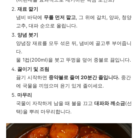
재료 깔기
냄비 바닥에
무를 먼저 깔고
, 그 위에 갈치, 양파, 청양
고추, 대파 순으로 올립니다.
양념 붓기
양념장 재료를 모두 섞은 뒤, 냄비에 골고루 부어줍니
다.
물 1컵(200ml)을 붓고 뚜껑을 덮어 중불로 끓입니다.
끓이기 및 조림
끓기 시작하면
중약불로 줄여 20분간 졸입니다.
중간
에 국물을 끼얹으며 윤기 있게 졸이세요.
마무리
국물이 자작하게 남을 때 불을 끄고
대파와 깨소금
(선
택)을 뿌려 마무리합니다.