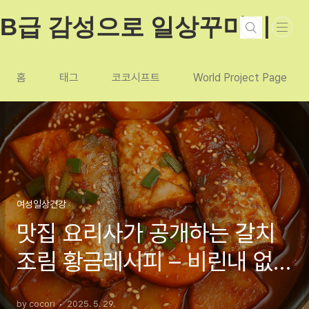
본문 바로가기
B급 감성으로 일상꾸미기
홈
태그
코코시프트
World Project Page
여성일상건강
맛집 요리사가 공개하는 갈치
조림 황금레시피 – 비린내 없
이 깊은 맛! (양념 비율 완전공
by cocori
2025. 5. 29.