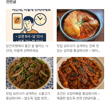
관련글
당근마켓에서 물건 잘 팔리는 시
맛집 요리사가 공개하는 진짜 맛
간대, 이렇게 선택하세요
있는 김치찜 황금레시피 – 돼지고
기와 묵은지의 깊은 맛!
맛집 요리사가 공개하는 소불고기
초간단 오징어볶음 황금레시피 –
황금레시피 – 밥도둑 집밥 반찬
매콤한 밥도둑 반찬 (양념비율 공
(양념비율 완전공개)
개)