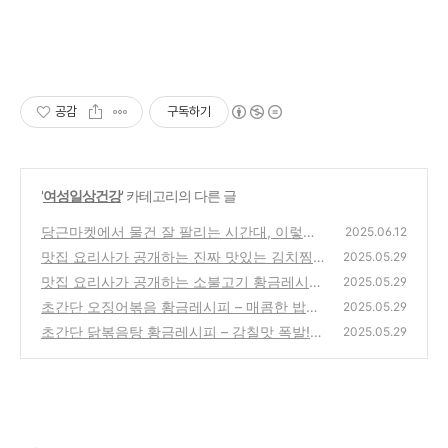
공감
구독하기
'
여성일상건강
' 카테고리의 다른 글
당근마켓에서 물건 잘 팔리는 시간대, 이렇게
2025.06.12
선택하세요
맛집 요리사가 공개하는 진짜 맛있는 김치찜
(1)
2025.05.29
황금레시피 – 돼지고기와 묵은지의 깊은 맛!
맛집 요리사가 공개하는 소불고기 황금레시피
2025.05.29
– 밥도둑 집밥 반찬 (양념비율 완전공개)
(2)
초간단 오징어볶음 황금레시피 – 매콤한 밥도
(1)
2025.05.29
둑 반찬 (양념비율 공개)
초간단 닭볶음탕 황금레시피 – 감칠맛 폭발!
(0)
2025.05.29
(포송포송 감자)
(1)