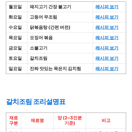
월요일
돼지고기 간장 불고기
레시피 보기
화요일
고등어 무조림
레시피 보기
수요일
닭볶음탕 (간편 버전)
레시피 보기
목요일
오징어 볶음
레시피 보기
금요일
소불고기
레시피 보기
토요일
갈치조림
레시피 보기
일요일
진짜 맛있는 묵은지 김치찜
레시피 보기
갈치조림 조리설명표
재료
양 (2~3인분
재료명
비고
구분
기준)