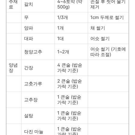
주재
4~6토막 (약
손질 후 씻어 물기
갈치
료
500g)
제거
무
1/3개
1cm 두께로 썰기
양파
1개
채 썰기
대파
1대
어슷 썰기
어슷 썰기 (기호에
청양고추
1~2개
따라 조절)
양념
4 큰술 (밥숟
간장
장
가락 기준)
2 큰술 (밥숟
고춧가루
가락 기준)
1 큰술 (밥숟
고추장
가락 기준)
1 큰술 (밥숟
설탕
가락 기준)
1 큰술 (밥숟
다진 마늘
가락 기준)