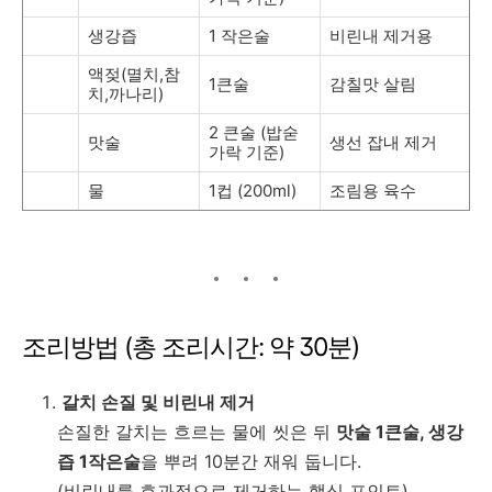
생강즙
1 작은술
비린내 제거용
액젖(멸치,참
1큰술
감칠맛 살림
치,까나리)
2 큰술 (밥숟
맛술
생선 잡내 제거
가락 기준)
물
1컵 (200ml)
조림용 육수
조리방법 (총 조리시간: 약 30분)
갈치 손질 및 비린내 제거
손질한 갈치는 흐르는 물에 씻은 뒤
맛술 1큰술, 생강
즙 1작은술
을 뿌려 10분간 재워 둡니다.
(비린내를 효과적으로 제거하는 핵심 포인트)