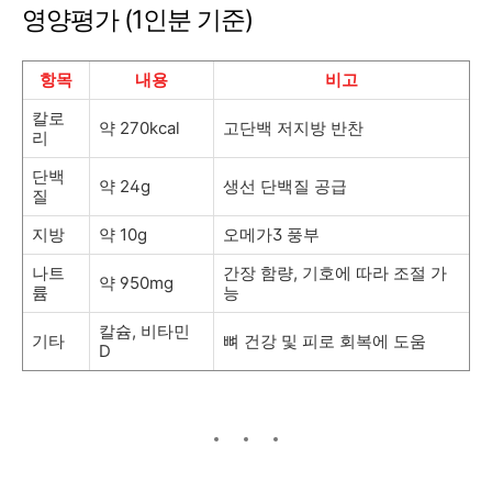
영양평가 (1인분 기준)
항목
내용
비고
칼로
약 270kcal
고단백 저지방 반찬
리
단백
약 24g
생선 단백질 공급
질
지방
약 10g
오메가3 풍부
나트
간장 함량, 기호에 따라 조절 가
약 950mg
륨
능
칼슘, 비타민
기타
뼈 건강 및 피로 회복에 도움
D