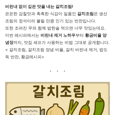
비린내 없이 깊은 맛을 내는 갈치조림!
은은한 감칠맛과 촉촉한 식감이 일품인
갈치조림
은 생선
조림의 정석이라 불릴 만큼 인기 있는 반찬입니다.
또한 조려진 무와 함께 밥한술 먹으면 너무 맛있는데요.
이번 레시피에서는
비린내 제거 노하우
부터
황금비율 양
념장
까지, 맛집 셰프가 사용하는 비법 그대로 공개합니다.
< 갈치조림, 갈치조림 양념 비율, 갈치 비린내 제거, 밥도
둑 반찬, 황금레시피>