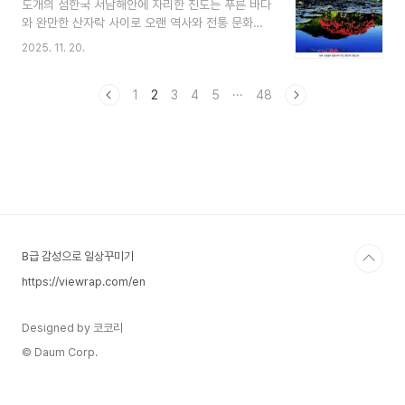
도개의 섬한국 서남해안에 자리한 진도는 푸른 바다
을 칙칙하게 만들 뿐만 아니라, 실제 빛 투과율과 안
와 완만한 산자락 사이로 오랜 역사와 전통 문화가
전성에도 악영향을 미칩니다. 라이트 전체를 교체하
살아 숨 쉬는 곳입니다. 단순한 관광지가 아니라, 자
려면 만만치 않은 비용이 드는데요, 오늘은 제가 직
2025. 11. 20.
연과 사람, 그리고 문화가 어우러진 체험의 섬이라
접 시도해보고 만족스러운 결과를 얻은 '컴파운드
할 수 있습니다. 서울에서 출발한다면 KTX로 목포
복원법'과 복원 효과를 오래도록 지켜줄 'UV 코팅
까지 이동 후 버스나 택시로 약 1~2시간이면 진도
1
2
3
4
5
···
48
관리법'을 자..
에 닿을 수 있고, 무안공항을 통해 항공편을 이용하
는 방법도 있습니다.운림산방 – 한국 화가의 숨결을
느끼는 공간진도 여행의 첫 코스로 추천하는 운림산
방은 조선 후기 화가 소치 허련의 작품을 만날 수 있
는 곳입니다. 전통 서화와 그림이 전시된 산방은 고
즈넉한 정원과 어우러져 한국적 미를 느끼기에 제격
입니다. 가을이면 단풍이 물들어 산책과 사진 촬영
에 특히..
B급 감성으로 일상꾸미기
https://viewrap.com/en
Designed by 코코리
© Daum Corp.