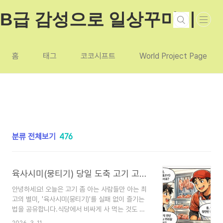
본문 바로가기
B급 감성으로 일상꾸미기
홈
태그
코코시프트
World Project Page
분류 전체보기
476
육사시미(뭉티기) 당일 도축 고기 고르는 5가지 필살기
안녕하세요! 오늘은 고기 좀 아는 사람들만 아는 최
고의 별미, '육사시미(뭉티기)'를 실패 없이 즐기는
법을 공유합니다.식당에서 비싸게 사 먹는 것도 좋
지만, 집 근처 정육점에서 '날짜'와 '부위'만 잘 맞춰