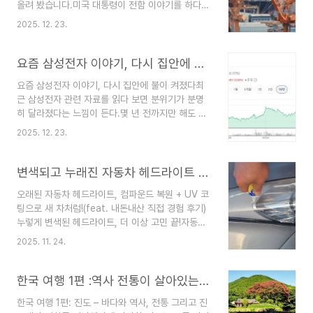
올려 봤습니다.미국 대통령이 전함 이야기를 하다
체감 접착력표준확실히 강함외부 내구성보통우수가
가, 한국 기업 이름을 직접 부릅니다.그것도 그냥 언
격저렴고가2. 일반 실리콘 – “붙기는 붙는다”의 한
2025. 12. 23.
급이 아니라 “함께 일한다”고 말합니다.도널드 트럼
계현장 체감 정리항목실제 경험초기 접착문제 없음
프 미국 대통령이 현지시간 22일,조선과 해양 패권
3~6개월 후모서리 들뜸 발생 가능여름·겨울 반복수
을 다시 쥐겠다는 목표 아래 이른바 ‘황금 함대
요즘 삼성전자 이야기, 다시 집안에 불이 켜졌다
축·팽창 따라오..
(Golden Fleet)’ 계획을 공개했습니다.그리고 그
요즘 삼성전자 이야기, 다시 집안에 불이 켜졌다최
한가운데에 한화가 등장했습니다.핵무기까지 싣는
근 삼성전자 관련 자료를 읽다 보면 분위기가 분명
전함, 다시 전함의 시대를 꺼내 듭니다트럼프 대통
히 달라졌다는 느낌이 든다.몇 년 전까지만 해도 반
령은 플로리다주 마러라고에서 열린 기자회견에서
도체 업황 이야기만 나오면 한숨부터 나왔지만, 요
이번에 건조될 전함이 “이전에 존재한 적이 없는 함
2025. 12. 23.
즘은 문장 끝이 자연스럽게 위로 올라간다.KB증권
정”이라고 강조했습니다.계획에 따르면 새 전함은
이 발표한 최신 리포트를 읽고 나서 든 생각은 단순
3만~4만 톤급으로,완성될 경우 미국 해군의 주력
하다.삼성전자는 조용히, 그러나 확실하게 다음 국
변색되고 누래진 자동차 헤드라이트 컴파운드로 직접 복원하는 방법
수상 전투함이 됩니..
면을 준비해 왔다는 점이다.HBM4, 엔비디아가 직
오래된 자동차 헤드라이트, 컴파운드 복원 + UV 코
접 평가한 ‘합격점’고대역폭메모리(HBM)는 이제 설
팅으로 새 차처럼!(feat. 내돈내산 직접 경험 후기)
명이 필요 없는 AI 핵심 부품이다.AI 연산에서 병목
누렇게 변색된 헤드라이트, 더 이상 고민 끝!자동차
을 줄여주는 역할을 하는 만큼, 누가 먼저 안정적인
의 헤드라이트는 단순한 조명이 아니라, 차량의 눈
공급망에 들어가느냐가 중요하다.KB증권에 따르면
2025. 11. 24.
과 같아서 전체적인 인상을 좌우합니다. 하지만 시
삼성전자의 차세대 HBM4가 최근 엔비디아의 시스
간이 흐르면서 햇빛(자외선)과 각종 오염물질 때문
템인패키지(SiP) 테스트에서 최고 평가를 받았다.이
에 표면이 누렇게 변색되거나 지저분해지는 일이 흔
한국 여행 1편 :역사 전통이 살아있는 진도개의 고장 진도
는 단순한 기술..
합니다. 특히 연식이 오래된 차량의 경우 이 현상이
한국 여행 1편: 진도 – 바다와 역사, 전통 그리고 진
더욱 두드러지죠.이렇게 변색된 헤드라이트는 차량