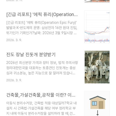
2026. 3. 11.
도 절반 가격에 최상급 홈마카세를 즐길 수 있습니
다. 정육점 사장님도 긴장하게 만드는 당일 도축 고
기 선별법, 지금 바로 공개합니다.1. '화·수·목'의 법
[긴급 리포트] '에픽 퓨리(Operation Epic Fury)' 발발과 K-반도체의 운명: 삼성전자 16만 원대 진입, 위기인가 기회인가?
칙을 기억하세요전국의 도축장과 축산물 공판장은
[긴급 리포트] '에픽 퓨리(Operation Epic Fury)'
보통 주말에 쉽니다.월요일: 주말 휴무 후 첫 가동일
발발과 K-반도체의 운명: 삼성전자 16만 원대 진입,
이라 경매와 배송이 늦어질 수 있습니다.화·수·목요
위기인가 기회인가?날짜: 2026년 3월 9일시장 상
일: 물량이 가장 안정적으로 풀리는 '황금 요일'입니
황: 미-이란 군사 충돌 심화 및 삼성전자 최고가(22
다.금요일: 이때 잡은 소는 주말을 지나며 자연스럽
2026. 3. 9.
만 원) 대비 약 24% 급락2026년 3월, 전 세계의
게 숙성(구이용) 단계로 넘어가기 때문에, 찰진 육사
시선이 중동으로 쏠려 있습니다. '에픽 퓨리' 작전의
시미를 원한다면 주 초반부터 목요일 사이를 노리..
여파로 코스피는 패닉에 빠졌고, 대한민국 경제의
진도 장날 진돗개 분양받기
상징인 삼성전자는 역사적 고점을 뒤로하고 현재
2026년 최신분양 가격과 장터 정보, 법적 주의사항
16만~17만천 원 선까지 밀려난 상태입니다. 치밀한
정리대한민국을 대표하는 토종견인 진돗개는 충성
데이터 시뮬레이션을 통해 도출한 대응 전략과 투자
심과 귀소본능, 높은 지능으로 잘 알려져 있습니다.
자 평단가별 생존 시나리오를 공개합니다. 2025년
그래서 많은 사람들이 “언젠가 진도에서 직접 진돗
3월 삼성전자의 상승을 강력한 인사이트로 분석하
2026. 3. 9.
개를 분양받고 싶다”는 생각을 합니다.하지만 인터
여 역사적 상승장을 예견했던 cocoshift의 위기
넷에는 오래된 정보가 많습니다. 이미 사라진 장터
대응 분석삼성전자 투자 ..
가 그대로 소개되거나, 실제와 다른 가격 정보도 적
건축물,가설건축물,공작물 이란? 이동식 분리수거장 설치에 따른 검토서
지 않습니다.이 글에서는 2026년 기준으로 실제 방
이동식 분리수거장, 건축법 적용 대상일까?학교 내
문자들이 참고할 수 있는 장터 정보, 분양 가격, 법
설치 시 건축법·가설건축물 해당 여부 정리학교 부
적 사항, 그리고 건강한 강아지 고르는 방법까지 정
지 내에 이동식 분리수거장을 설치하려 할 때,건축
리했습니다.진도개(공식 혈통 인증)는 국가지정 천