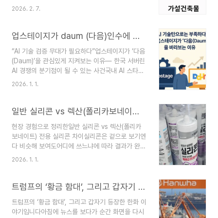
신고나 가설건축물 축조신고가 필요한지 궁금해하
연기념물 제53호로 진도군이 원산지이며 진도군청
2026. 2. 7.
는 경우가 많습니다.이 글에서는 학교 내 설치 예정
에서 발급하는 혈통서가 있어야 '진도개'로 인정됩
인 이동식 분리수거장을 기준으로「건축법」상 건축
니다. 진돗개(일반 분양 개체)는 흔히 장터에서 거래
물·가설건축물·공작물 해당 여부와신고 필요 여부를
업스테이지가 daum (다음)인수에 관심을 보이는 이유
되는 개체로 외형은..
관련 법령 정의와 일반적인 행정 실무 기준에 따라
“AI 기술 검증 무대가 필요하다”업스테이지가 ‘다음
정리해봅니다.※ 본 내용은 일반적인 법령 해석과 통
(Daum)’을 관심있게 지켜보는 이유― 한국 서버린
상적인 지자체 실무 사례를 기준으로 하며,최종 판
AI 경쟁의 분기점이 될 수 있는 사건국내 AI 스타트
단은 관할 지자체(건축부서)의 해석에 따라 달라질
업 업스테이지(Upstage)가 1세대 포털 다음
수 있습니다.1. 예상 대상 시설 개요 구분 내용 시설
2026. 1. 1.
(Daum) 인수를 검토 중이라는 소식은 단순한
명이동식 분리수거장면적약 8㎡ (10㎡ 이하)구조
M&A 이슈를 넘어선다.이는 국내 서버린(주권형)
경량 구조, 지붕 포함이동성바퀴 부착, 상시 이동 가
AI 산업이 ‘기술 단독 모델’의 한계에 직면했음을 보
일반 실리콘 vs 렉산(폴리카보네이트) 전용 실리콘 차이
능기초콘크리트 기초 ..
여주는 상징적 사건이다.AI 모델 성능 경쟁에서 출
현장 경험으로 정리한일반 실리콘 vs 렉산(폴리카
발한 기업이 플랫폼·데이터·유통 구조를 동시에 확
보네이트) 전용 실리콘 차이실리콘은 겉으로 보기엔
보하려는 시도는, 글로벌 빅테크가 이미 선택한 길
다 비슷해 보여도어디에 쓰느냐에 따라 결과가 완전
이기도 하다.1. 이번 논의의 핵심 구조 한눈에 보기
히 달라지는 자재입니다.20년 가까이 외부 마감, 캐
구분내용인수 주체업스테이지대상AXZ (다음 운영
2026. 1. 1.
노피, 차양, 판넬 작업을 하다 보면특히 렉산(폴리카
사, 카카오 100% 자회사)방식현금 매각이 아닌 지
보네이트) 작업에서 실리콘 선택이 품질을 좌우한다
분 맞교환다음 매출약 3,320억 원 (2024년 기
는 걸 확실히 느끼게 됩니다.1. 현장에서 가장 많이
트럼프의 ‘황금 함대’, 그리고 갑자기 등장한 한화 이야기입니다
준)..
쓰는 두 가지 실리콘구분일반 실리콘렉산(PC) 전용
트럼프의 ‘황금 함대’, 그리고 갑자기 등장한 한화 이
실리콘주 용도창틀, 외벽, 철물, 타일폴리카보네이
야기입니다아침에 뉴스를 보다가 순간 화면을 다시
트, 아크릴주 사용 현장건축 전반캐노피, 차양, 지붕