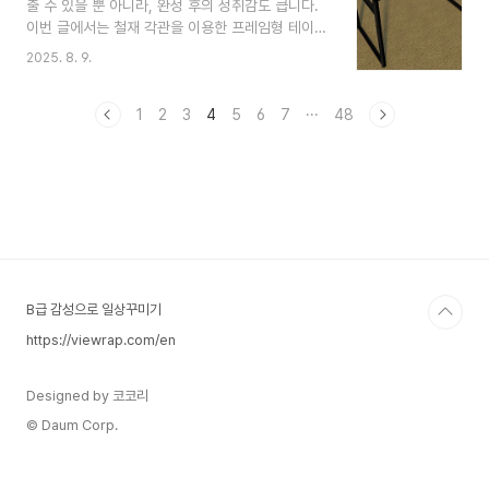
출 수 있을 뿐 아니라, 완성 후의 성취감도 큽니다.
아니고, 겨울에 만든 얼음을 오랫동안 보관하여 여
이번 글에서는 철재 각관을 이용한 프레임형 테이블
름에 꺼내 쓰는 저장고였죠.석빙고 외에 옛기록에는
제작 과정을 알려드리려고 합니다. 소개하는 예시는
나무로 만든 목빙고도 있었지만, 현재는 목빙고는
2025. 8. 9.
규격 1090 × 590 × H730(mm) 크기의 테이블
남아있지 않고 돌로 만든 석빙고만 일부 남아있습니
이며 높이에 따라 밥상·책상·작업대 등 다양하게 활
다.역사적 기록 — 언제부터 있었나삼국시대: 『삼국
용할 수 있습니다. 특히 구조적으로 매우 튼튼한 형
1
2
3
4
5
6
7
···
48
유사』에는 신라 유리왕(유리..
태의 프래임 제작을 해보도록 하겠습니다. 1. 규격
및 자재완성 규격: 1090 × 590 × H730(mm)사
용 자재컬러각관 40×40mm조절발 4개2. 재단 규
격 부품명 부품명 수량 상판 프레임 장선10302개
상판 프레임 중간 장선5307개다리6904개 3. 제
작 전 준비도구철재 절단기 또는 그라인더 컷팅기직
각 지그직각자만력기(Clamp)용접기..
B급 감성으로 일상꾸미기
https://viewrap.com/en
Designed by 코코리
© Daum Corp.