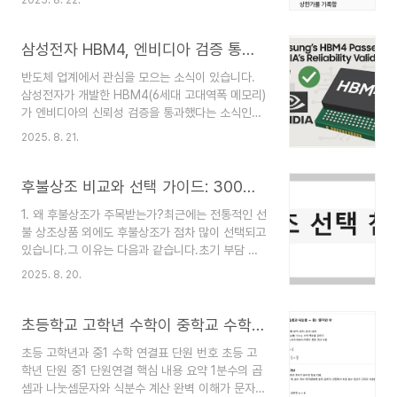
2025. 8. 22.
요? 이번 글에서는 실제 상한가 기록을 바탕으로 그
날의 시장 분위기와 배경을 살펴보겠습니다.삼성전
자의 상한가 기록 정리 날짜 주요 배경 특징 2000
삼성전자 HBM4, 엔비디아 검증 통과…AI 메모리 시장에 새 바람
년 10월 20일외국인 대량 매수세7개월 만의 상한
반도체 업계에서 관심을 모으는 소식이 있습니다.
가, 개장 직후 11% 급등2001년 4월 19일미국 반
삼성전자가 개발한 HBM4(6세대 고대역폭 메모리)
도체주 급등 영향오전 9시 30분 상한가 기록, 업황
가 엔비디아의 신뢰성 검증을 통과했다는 소식인데
반등 신호탄2021년 4월 20일글로벌 차량용 반도
요. 이번 결과는 앞으로 AI 메모리 시장의 흐름에 적
체 대란외국인 매수 집중, 관련 반도체주 동반 급등
2025. 8. 21.
지 않은 영향을 줄 수 있는 진전으로 평가되고 있습
2000년 10월 20일 – 7개월 만의 드라마2000년
니다. HBM4, 양산을 향한 단계적 준비삼성전자는
가을, 외국인 대규모 매수세가 삼성전자의 주가를
지난달 엔비디아에 HBM4 샘플을 전달했습니다.
후불상조 비교와 선택 가이드: 300만원 이내 합리적인 장례 준비
끌..
초기 동작 시험에 이어 품질 테스트에서도 긍정적인
1. 왜 후불상조가 주목받는가?최근에는 전통적인 선
결과를 얻었고, 이제 곧 프리 프로덕션(Pre-
불 상조상품 외에도 후불상조가 점차 많이 선택되고
Production, PP) 단계에 들어갑니다.이 과정에서
있습니다.그 이유는 다음과 같습니다.초기 부담 최
는 엔비디아 GPU와의 호환성, 온도 변화에 따른 안
소화: 장례 발생 전 거액을 미리 납부하지 않고, 실
정성, 장시간 구동 시 품질 등을 꼼꼼하게 점검합니
2025. 8. 20.
제 장례 후 이용한 만큼만 비용을 지불투명한 비용
다. 모든 검증을 무리 없이 마치게 된다면, 이르면
구조: 선택 서비스별로 조정·환불이 가능해 불필요
오는 연말부터 양산이 가능할 것으로 예상됩니다.
한 지출 방지소비자 신뢰 강화: 선불 상조회사의 부
초등학교 고학년 수학이 중학교 수학 성적을 좌우하는 중요 단원 정리
이는 삼..
도 사례 우려가 없어 안심맞춤형 서비스 가능: 실제
초등 고학년과 중1 수학 연결표 단원 번호 초등 고
상황에 맞추어 도우미, 차량, 용품 등을 조정 가능아
학년 단원 중1 단원연결 핵심 내용 요약 1분수의 곱
래에 정리된 비교표는 직접 조사한 5개 상조업체 기
셈과 나눗셈문자와 식분수 계산 완벽 이해가 문자와
준으로 작성한 자료입니다.다만 모든 후불상조 업체