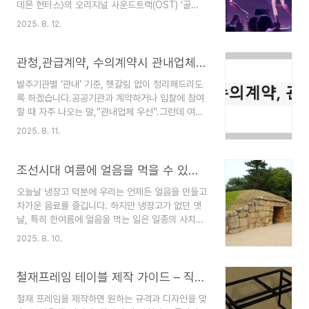
데몬 헌터스〉의 오리지널 사운드트랙(OST) ‘골
네이버블로그나 티스토리블로그, 카페등을 운영하
든’(Golden)이 미국 빌보드 메인 싱글 차트 ‘핫
시는 분들에게 도움이 되는 포스팅입니다. 네이버
2025. 8. 12.
100’ 1위를 차지한 것입니다.이는 케이팝 역사에서
웹에서 MYBOX로 파일 공유하는 방법(가장간편하
의미 있는 전환점이며, 대중문화의 경계가 어떻게
고 용량이 적은 경우 활용도 높음)1. 네이버
확장되고 있는지를 단적으로 보여주는 사례입니다.
관청,관급계약, 수의계약시 관내업체의 범위 완벽 정리
MYBOX 접속 및 파일..
단순히 한 곡이 인기 있는 것을 넘어, 콘텐츠 융합의
발주기관별 ‘관내’ 기준, 헷갈림 없이 정리해드리도
힘이 실질적인 시장 성과로 이어졌다는 점에서 주목
록 하겠습니다.공공기관과 계약하거나 입찰에 참여
할 만합니다.‘가상 걸그룹’의 현실 시장 정복‘골든’은
할 때 자주 나오는 말,“관내업체 우선”.그런데 여기
영화 속 가상의 K팝 걸그룹 헌트릭스(Huntrix)의
서 말하는 ‘관내’가 광역시 전체인지, 시·군·구 단위
곡입니다. 그러나 이를 부른 실제 가수들은 모두 실
2025. 8. 11.
인지 헷갈리신 적 있으시죠?사실 이 범위는 법에서
존 인물이며, 공통점은 한국계라는 점입니다.이재
딱 잘라 정해놓은 개념이 아닙니다.각 지자체의 계
(Lee Jae) – SM엔터테인먼트 연습생 출신..
약 규칙, 조례, 입찰공고문에 따라 달라집니다.1. 기
조선시대 여름에 얼음을 먹을 수 있었을까? - 석빙고 이야기
본 원칙관내 = 발주기관이 속한 지방자치단체의 행
오늘날 냉장고 덕분에 우리는 언제든 얼음을 만들고
정구역입니다.즉, 발주기관의 행정 단위가 곧 ‘관내’
차가운 음료를 즐깁니다. 하지만 냉장고가 없던 옛
범위를 결정합니다. 발주기관 관내 범위 서울특별시
날, 특히 한여름에 얼음을 먹는 일은 일종의 사치였
본청서울시 전체서울시 강남구청강남구 전체경기도
습니다. 놀랍게도 우리 조상들은 이미 오래전부터
청경기도 전역부산광역시 사하구청사하구 전체전라
2025. 8. 10.
겨울에 얻은 얼음을 여름까지 보관하는 시스템을 발
남도 ○○군청해당 군 전역 그래서 ‘관내’는 광역 단
전시켜 이용했습니다. 그 대표가 바로 석빙고(石氷
위(특별시·광역시·도)일 수도, 기초 단위(시·군·구)일
庫) 입니다.석빙고란?석빙고는 겨울에 강이나 하천
철재프레임 테이블 제작 가이드 – 직접 만드는 방법
수도 ..
에서 채취한 얼음을 보관하던 돌로 만든 얼음창고입
철재 프레임을 제작하면 원하는 규격과 디자인을 맞
니다. 현대 냉장고처럼 얼음을 직접 만드는 기계는