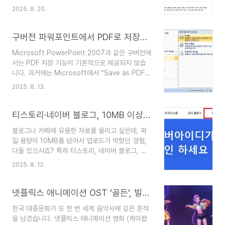
식 분수 계수 처리 기본2약수와 배수인수분해 기초
를 다룬 것은 아니므로 참고용으로만 활용하시고,
2025. 8. 20.
최대공약수·최소공배수 개념이 인수분해로 확장3비
실제 선택 시에는 반드시 업체 상담 및 계약 조건 확
와 비율비례식, 정비례, 반비례비와 비율을 식과 함
인을 하시길 바랍니다. 2. 직접조사한 상조상품 비
수로 표현하는 기본4도형의 넓이와 부피좌표기하·
구버전 파워포인트에서 PDF로 저장하는 방법 (플러그인 미지원 시)
교표 (3일..
도형의 성질넓이·부피 계산 능력이 좌표 평면 도형
Microsoft PowerPoint 2007과 같은 구버전에
이해와 연결5분수·소수 혼합 계산문자와 식, 연산법
서는 PDF 저장 기능이 기본적으로 제공되지 않습
칙다양한 수 형태 연산 정확도 향상이 문자식 계산
니다. 과거에는 Microsoft에서 “Save as PDF
에 필수6비례식과 비례배분비례·함수양의 비례 관
or XPS” 플러그인을 통해 이를 지원했지만, 현재
계를 식과 함수로 체계적으로 표현7비율 그래프, 변
2025. 8. 13.
는 해당 플러그인의 공식 다운로드가 중단된 상태입
화율일차함수 그래프비율과 변화율 개념이 함수 그
니다.그렇다면 플러그인 없이 PDF로 저장하려면
래프 해석의 기초8원주율과 원의 넓이원과 부채꼴
어떻게 해야 할까요? 이번편 에서는 구버전 파워포
티스토리·네이버 블로그, 10MB 이상 파일업로드 안됨! 문제없이 올리는 MYBOX 설정법
π를 문자로 다루며 원과..
인트에서 PDF로 저장하는 간단한 방법을 알려드리
블로그나 카페에 유용한 자료를 올리고 싶은데, 파
도록 하겠습니다.Windows 10 이상 사용자
일 용량이 10MB를 넘어서 업로드가 막혔던 경험,
Windows 10부터는 운영체제에 내장된
다들 있으시죠? 특히 티스토리, 네이버 블로그, 다
Microsoft Print to PDF 기능을 활용해 PDF 저
음 카페 등에서는 파일 용량 제한 때문에 중요한 자
장이 가능합니다.사용 방법PowerPoint에서 저장
2025. 8. 12.
료를 공유하지 못하는 경우가 많습니다.하지만 네이
할 파일을 엽니다.왼쪽상단 오피스 단추 → 인쇄를
버 MYBOX를 활용하면 대용량 파일을 손쉽게 공
선택합니다.프린터 목록에서 Microso..
유할 수 있습니다. 무료로 30GB까지 사용할 수 있
넷플릭스 애니메이션 OST ‘골든’, 빌보드 1위… 케이컬처의 지평을 넓히다
고, 네이버 계정만 있으면 누구나 쉽게 이용할 수 있
한국 대중문화가 또 한 번 세계 음악사에 깊은 흔적
으습니다. 이번 글에서는 매우 유용하게 사용할 수
을 남겼습니다. 넷플릭스 애니메이션 영화 〈케이팝
있는 네이버 마이박스 설치부터 링크활용 까지 새로